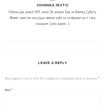
JOVANKA JEVTIC
Рођена још давне 1973. неког 28. априла баш на Велику Суботу.
Живот схватам као један велики хоби па се вероватно и тако
понашам. Само докле... :)
LEAVE A REPLY
Ваша адреса е-поште неће бити објављена.
Неопходна поља су означена
*
Име
*