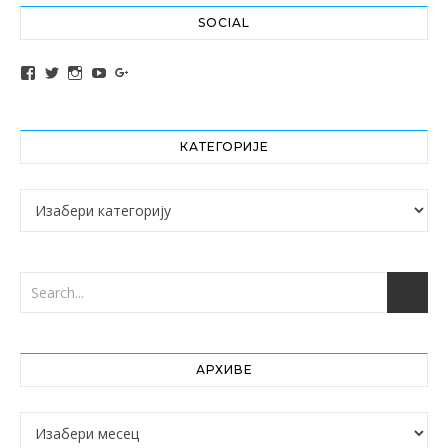
SOCIAL
View altochef’s profile on Facebook
View jovancica73’s profile on Twitter
View jovancica73’s profile on Instagram
View jovancica73’s profile on YouTube
View jovancica73’s profile on Google+
КАТЕГОРИЈЕ
Категорије
АРХИВЕ
Архиве