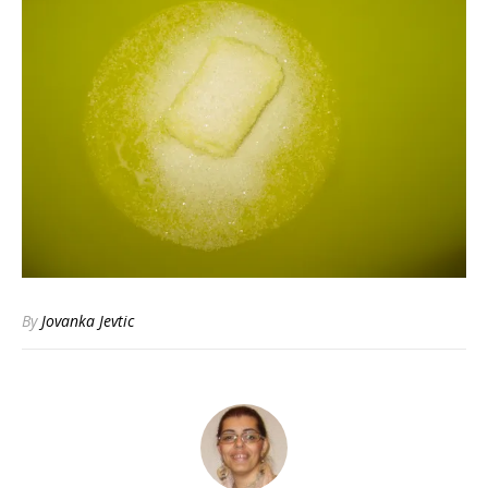
By
Jovanka Jevtic