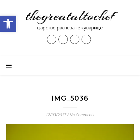
thegreataltochef
Open toolbar
царство распеване куварице
IMG_5036
12/03/2017
/
No Comments