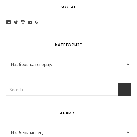
SOCIAL
View altochef’s profile on Facebook
View jovancica73’s profile on Twitter
View jovancica73’s profile on Instagram
View jovancica73’s profile on YouTube
View jovancica73’s profile on Google+
КАТЕГОРИЈЕ
Категорије
АРХИВЕ
Архиве