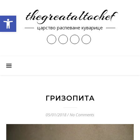
thegreataltochef
Open toolbar
царство распеване куварице
ГРИЗОПИТА
05/01/2018
/
No Comments