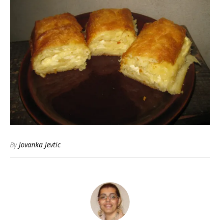
By
Jovanka Jevtic