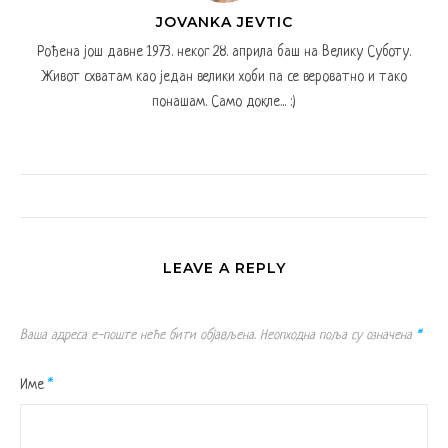
JOVANKA JEVTIC
Рођена још давне 1973. неког 28. априла баш на Велику Суботу.
Живот схватам као један велики хоби па се вероватно и тако
понашам. Само докле... :)
LEAVE A REPLY
Ваша адреса е-поште неће бити објављена.
Неопходна поља су означена
*
Име
*