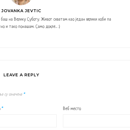
JOVANKA JEVTIC
а баш на Велику Суботу. Живот схватам као један велики хоби па
но и тако понашам. Само докле... :)
LEAVE A REPLY
ља су означена
*
а
*
Веб место