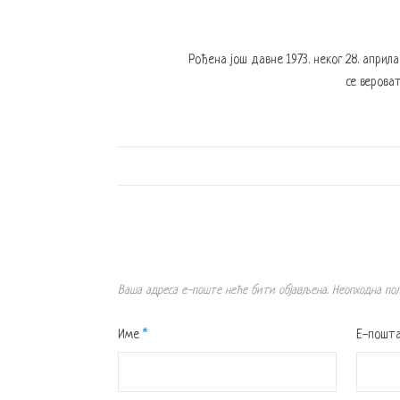
Рођена још давне 1973. неког 28. април
се вероват
Ваша адреса е-поште неће бити објављена.
Неопходна по
Име
*
Е-пошт