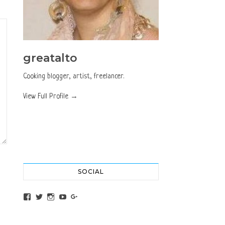
greatalto
Cooking blogger, artist, freelancer.
View Full Profile →
SOCIAL
View altochef’s profile on Facebook
View jovancica73’s profile on Twitter
View jovancica73’s profile on Instagram
View jovancica73’s profile on YouTube
View jovancica73’s profile on Google+