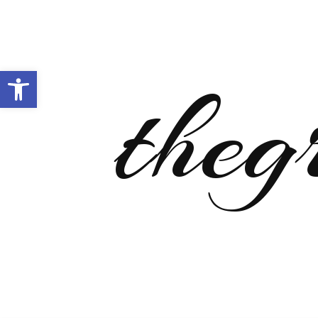
Open toolbar
theg