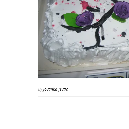
By
Jovanka Jevtic