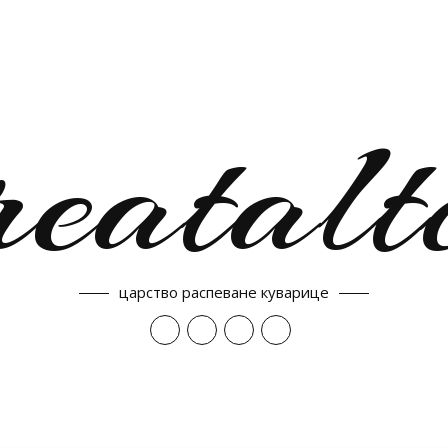
reatalt
царство распеване куварице