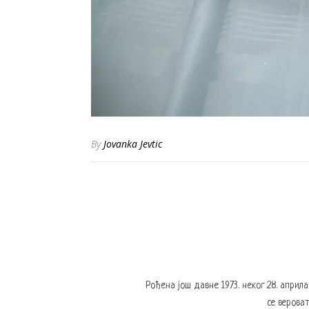
By
Jovanka Jevtic
Рођена још давне 1973. неког 28. април
се вероват