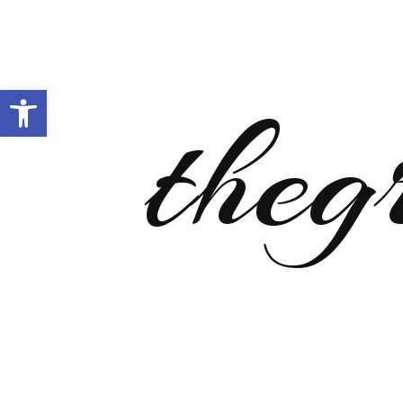
Open toolbar
theg