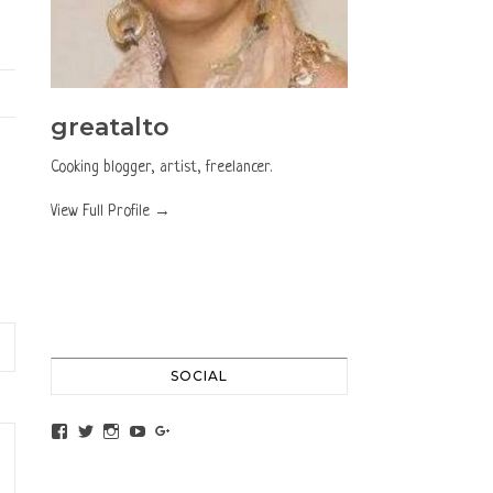
greatalto
Cooking blogger, artist, freelancer.
View Full Profile →
SOCIAL
View altochef’s profile on Facebook
View jovancica73’s profile on Twitter
View jovancica73’s profile on Instagram
View jovancica73’s profile on YouTube
View jovancica73’s profile on Google+