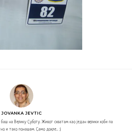
JOVANKA JEVTIC
а баш на Велику Суботу. Живот схватам као један велики хоби па
но и тако понашам. Само докле... :)