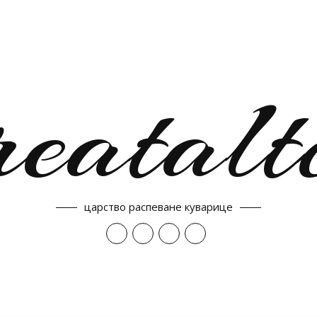
reatalt
царство распеване куварице