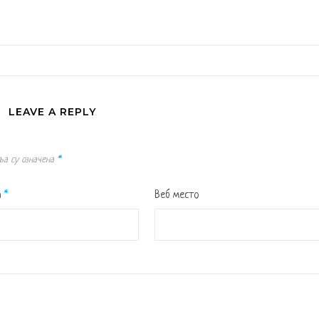
LEAVE A REPLY
ља су означена
*
а
*
Веб место