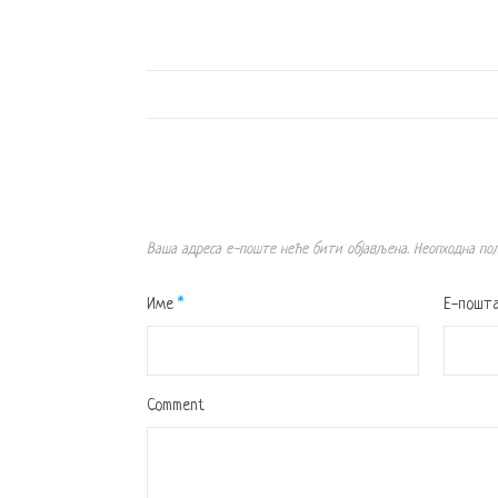
Ваша адреса е-поште неће бити објављена.
Неопходна по
Име
*
Е-пошт
Comment