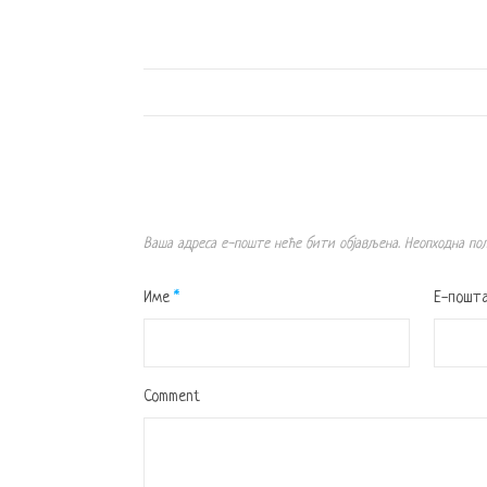
Ваша адреса е-поште неће бити објављена.
Неопходна по
Име
*
Е-пошт
Comment