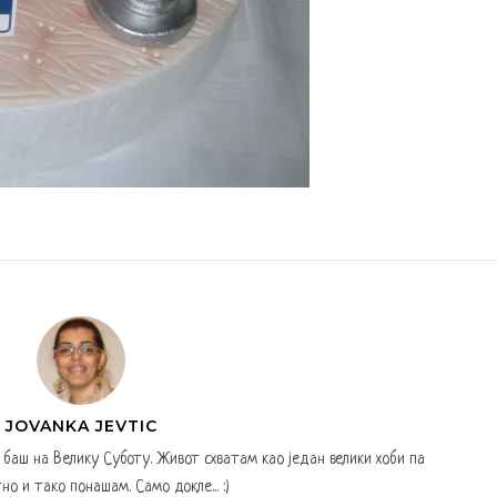
JOVANKA JEVTIC
а баш на Велику Суботу. Живот схватам као један велики хоби па
но и тако понашам. Само докле... :)