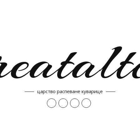
reatalt
царство распеване куварице