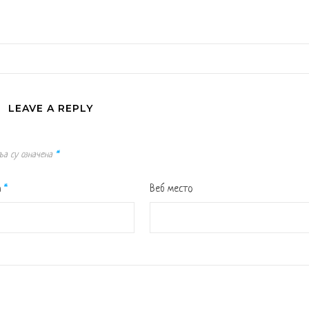
LEAVE A REPLY
ља су означена
*
а
*
Веб место