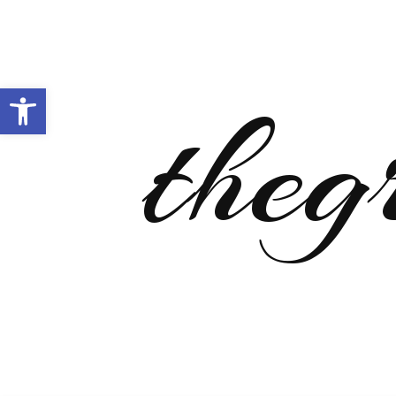
Open toolbar
theg