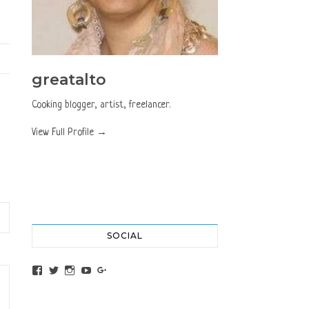
greatalto
Cooking blogger, artist, freelancer.
View Full Profile →
SOCIAL
View altochef’s profile on Facebook
View jovancica73’s profile on Twitter
View jovancica73’s profile on Instagram
View jovancica73’s profile on YouTube
View jovancica73’s profile on Google+