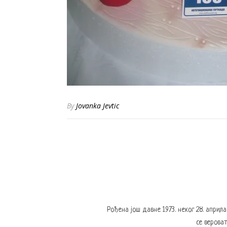
By
Jovanka Jevtic
Рођена још давне 1973. неког 28. април
се вероват