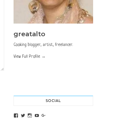
greatalto
Cooking blogger, artist, freelancer.
View Full Profile →
SOCIAL
View altochef’s profile on Facebook
View jovancica73’s profile on Twitter
View jovancica73’s profile on Instagram
View jovancica73’s profile on YouTube
View jovancica73’s profile on Google+