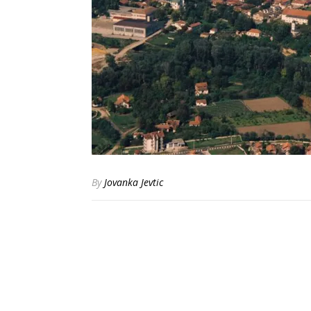
By
Jovanka Jevtic