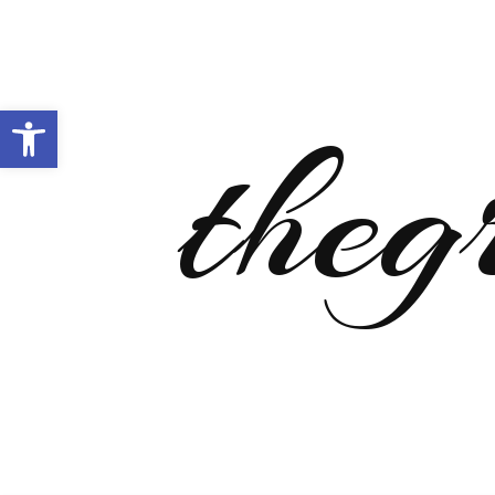
Open toolbar
theg