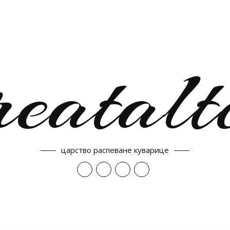
reatalt
царство распеване куварице