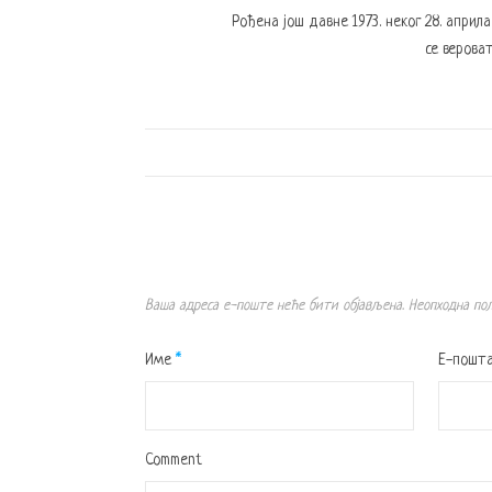
Рођена још давне 1973. неког 28. април
се вероват
Ваша адреса е-поште неће бити објављена.
Неопходна по
Име
*
Е-пошт
Comment