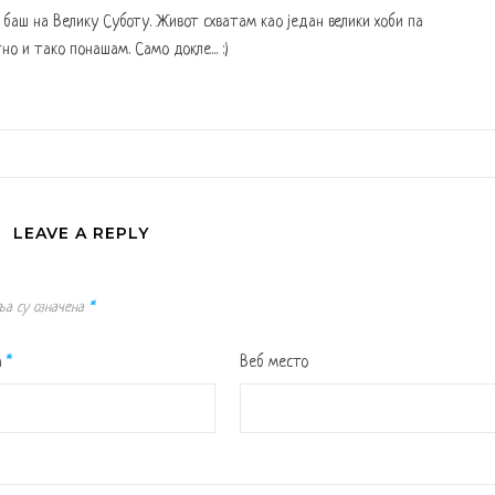
а баш на Велику Суботу. Живот схватам као један велики хоби па
но и тако понашам. Само докле... :)
LEAVE A REPLY
ља су означена
*
а
*
Веб место