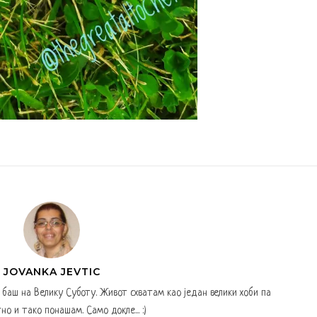
JOVANKA JEVTIC
а баш на Велику Суботу. Живот схватам као један велики хоби па
но и тако понашам. Само докле... :)