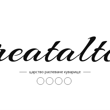
reatalt
царство распеване куварице