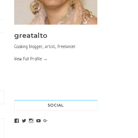
greatalto
Cooking blogger, artist, freelancer.
View Full Profile →
SOCIAL
View altochef’s profile on Facebook
View jovancica73’s profile on Twitter
View jovancica73’s profile on Instagram
View jovancica73’s profile on YouTube
View jovancica73’s profile on Google+