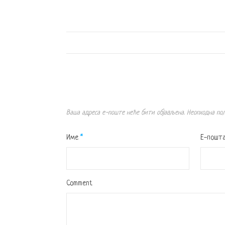
Ваша адреса е-поште неће бити објављена.
Неопходна по
Име
*
Е-пошт
Comment