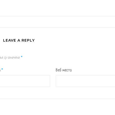
LEAVE A REPLY
ља су означена
*
а
*
Веб место