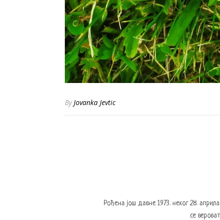
By
Jovanka Jevtic
Рођена још давне 1973. неког 28. април
се вероват