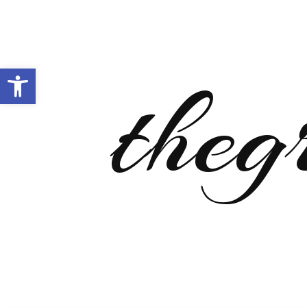
Open toolbar
theg