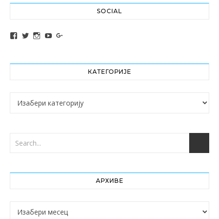
SOCIAL
View altochef’s profile on Facebook
View jovancica73’s profile on Twitter
View jovancica73’s profile on Instagram
View jovancica73’s profile on YouTube
View jovancica73’s profile on Google+
КАТЕГОРИЈЕ
Категорије
АРХИВЕ
Архиве