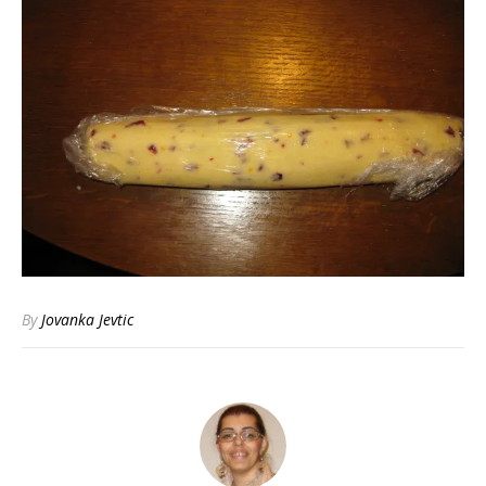
By
Jovanka Jevtic