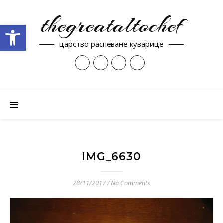
thegreataltochef
Open toolbar
царство распеване куварице
IMG_6630
28/11/2017
/
No Comments