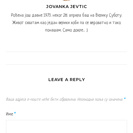
JOVANKA JEVTIC
Рођена још давне 1973. неког 28. априла баш на Велику Суботу.
Живот схватам као један велики хоби па се вероватно и тако
понашам. Само докле... :)
LEAVE A REPLY
Ваша адреса е-поште неће бити објављена.
Неопходна поља су означена
*
Име
*