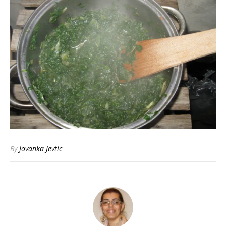
By
Jovanka Jevtic