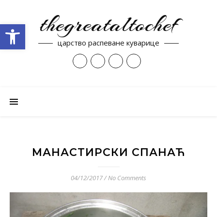
thegreataltochef
Open toolbar
царство распеване куварице
МАНАСТИРСКИ СПАНАЋ
04/12/2017
/
No Comments