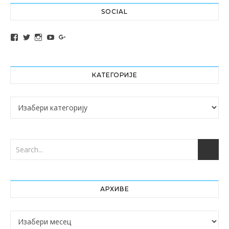
SOCIAL
View altochef’s profile on Facebook
View jovancica73’s profile on Twitter
View jovancica73’s profile on Instagram
View jovancica73’s profile on YouTube
View jovancica73’s profile on Google+
КАТЕГОРИЈЕ
Категорије
АРХИВЕ
Архиве