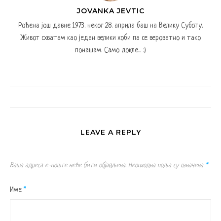
JOVANKA JEVTIC
Рођена још давне 1973. неког 28. априла баш на Велику Суботу.
Живот схватам као један велики хоби па се вероватно и тако
понашам. Само докле... :)
LEAVE A REPLY
Ваша адреса е-поште неће бити објављена.
Неопходна поља су означена
*
Име
*