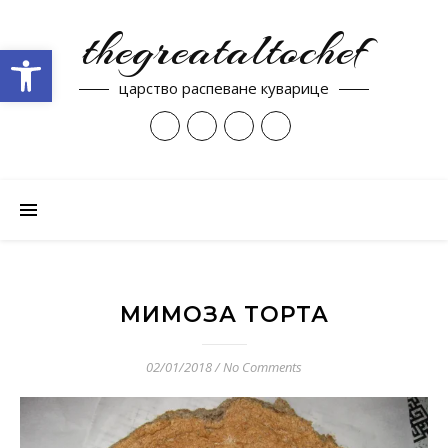
thegreataltochef
Open toolbar
царство распеване куварице
МИМОЗА ТОРТА
02/01/2018
/
No Comments