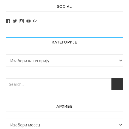
SOCIAL
View altochef’s profile on Facebook
View jovancica73’s profile on Twitter
View jovancica73’s profile on Instagram
View jovancica73’s profile on YouTube
View jovancica73’s profile on Google+
КАТЕГОРИЈЕ
Категорије
АРХИВЕ
Архиве