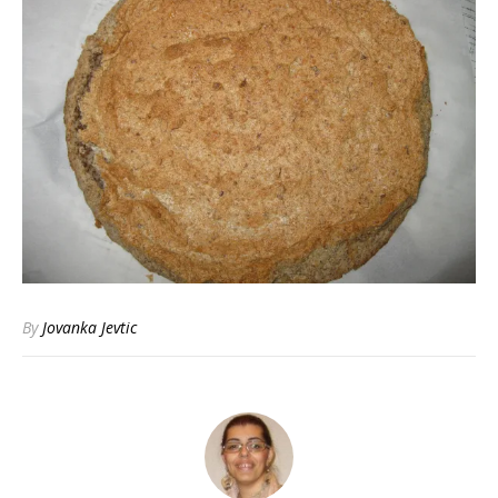
By
Jovanka Jevtic