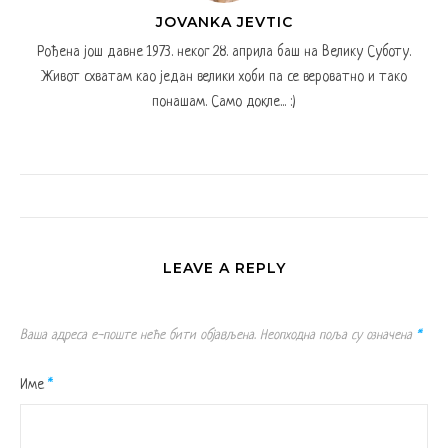
JOVANKA JEVTIC
Рођена још давне 1973. неког 28. априла баш на Велику Суботу.
Живот схватам као један велики хоби па се вероватно и тако
понашам. Само докле... :)
LEAVE A REPLY
Ваша адреса е-поште неће бити објављена.
Неопходна поља су означена
*
Име
*