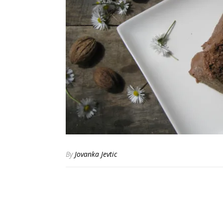
By
Jovanka Jevtic