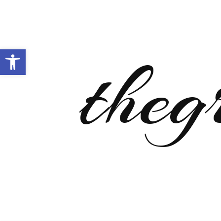
Open toolbar
theg