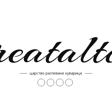
reatalt
царство распеване куварице