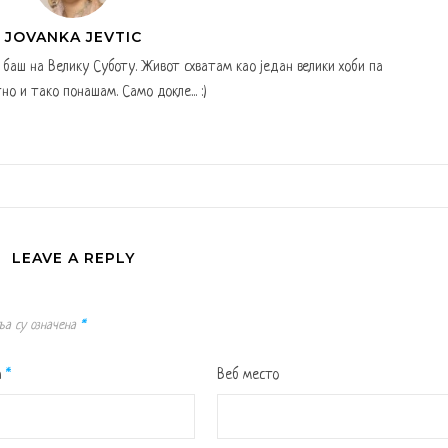
JOVANKA JEVTIC
а баш на Велику Суботу. Живот схватам као један велики хоби па
но и тако понашам. Само докле... :)
LEAVE A REPLY
ља су означена
*
а
*
Веб место