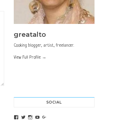
greatalto
Cooking blogger, artist, freelancer.
View Full Profile →
SOCIAL
View altochef’s profile on Facebook
View jovancica73’s profile on Twitter
View jovancica73’s profile on Instagram
View jovancica73’s profile on YouTube
View jovancica73’s profile on Google+