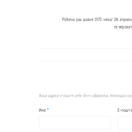
Рођена још давне 1973. неког 28. април
се вероват
Ваша адреса е-поште неће бити објављена.
Неопходна по
Име
*
Е-пошт