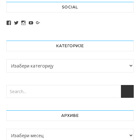
SOCIAL
View altochef’s profile on Facebook
View jovancica73’s profile on Twitter
View jovancica73’s profile on Instagram
View jovancica73’s profile on YouTube
View jovancica73’s profile on Google+
КАТЕГОРИЈЕ
Категорије
АРХИВЕ
Архиве