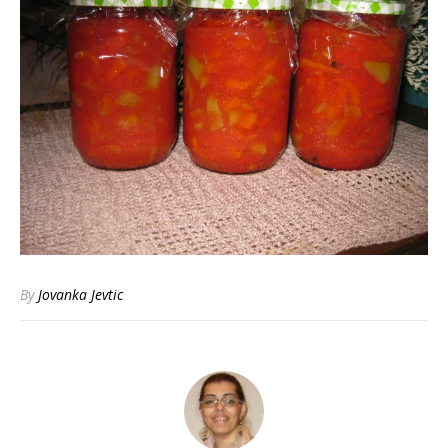
By
Jovanka Jevtic