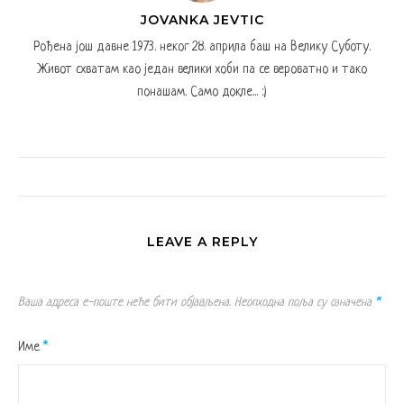
JOVANKA JEVTIC
Рођена још давне 1973. неког 28. априла баш на Велику Суботу.
Живот схватам као један велики хоби па се вероватно и тако
понашам. Само докле... :)
LEAVE A REPLY
Ваша адреса е-поште неће бити објављена.
Неопходна поља су означена
*
Име
*