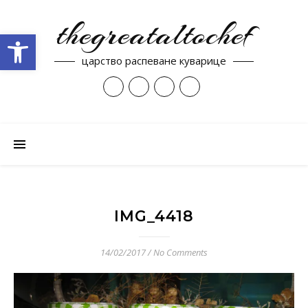
thegreataltochef
Open toolbar
царство распеване куварице
IMG_4418
14/02/2017
/
No Comments