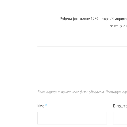
Рођена још давне 1973. неког 28. април
се вероват
Ваша адреса е-поште неће бити објављена.
Неопходна по
Име
*
Е-пошт