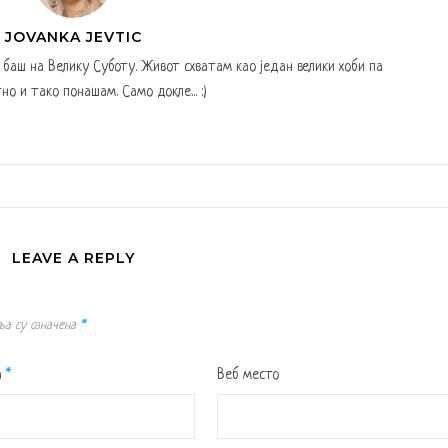
JOVANKA JEVTIC
а баш на Велику Суботу. Живот схватам као један велики хоби па
но и тако понашам. Само докле... :)
LEAVE A REPLY
ља су означена
*
а
*
Веб место