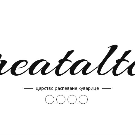
reatalt
царство распеване куварице