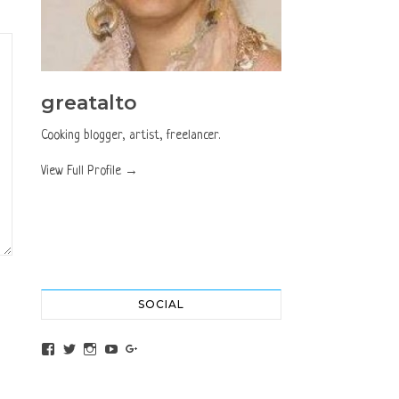
greatalto
Cooking blogger, artist, freelancer.
View Full Profile →
SOCIAL
View altochef’s profile on Facebook
View jovancica73’s profile on Twitter
View jovancica73’s profile on Instagram
View jovancica73’s profile on YouTube
View jovancica73’s profile on Google+