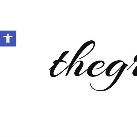
Open toolbar
theg