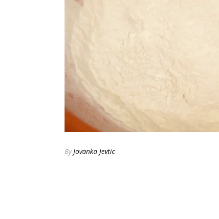
By
Jovanka Jevtic