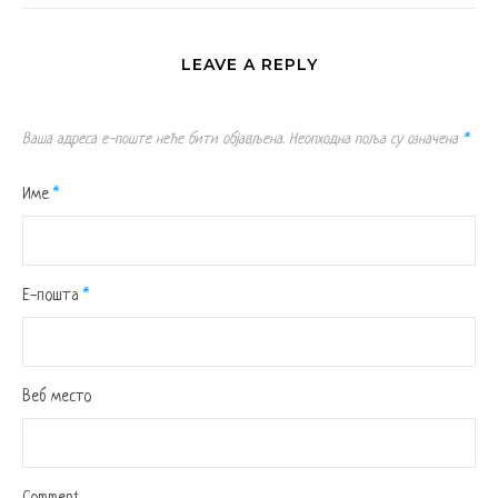
LEAVE A REPLY
Ваша адреса е-поште неће бити објављена.
Неопходна поља су означена
*
Име
*
Е-пошта
*
Веб место
Comment