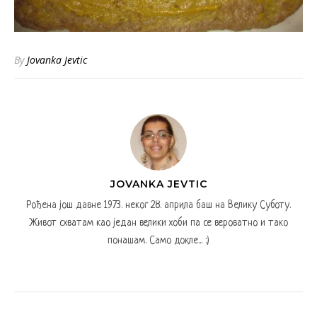
By
Jovanka Jevtic
JOVANKA JEVTIC
Рођена још давне 1973. неког 28. априла баш на Велику Суботу.
Живот схватам као један велики хоби па се вероватно и тако
понашам. Само докле... :)