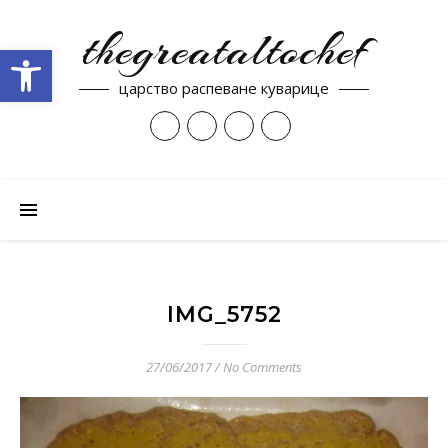
thegreataltochef
Open toolbar
царство распеване куварице
IMG_5752
27/06/2017
/
No Comments