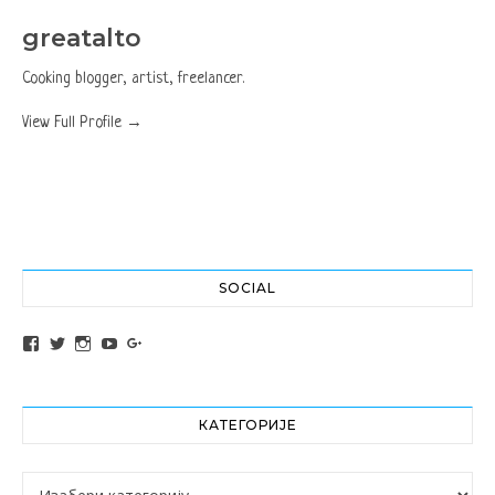
greatalto
Cooking blogger, artist, freelancer.
View Full Profile →
SOCIAL
View altochef’s profile on Facebook
View jovancica73’s profile on Twitter
View jovancica73’s profile on Instagram
View jovancica73’s profile on YouTube
View jovancica73’s profile on Google+
КАТЕГОРИЈЕ
Категорије