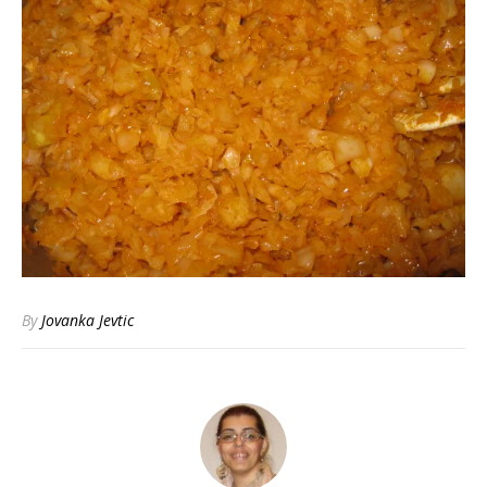
By
Jovanka Jevtic