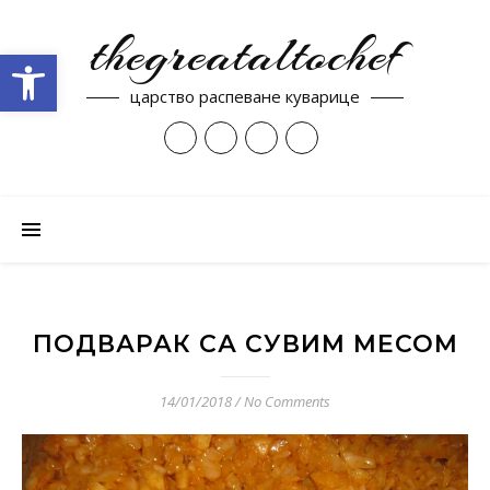
thegreataltochef
Open toolbar
царство распеване куварице
ПОДВАРАК СА СУВИМ МЕСОМ
14/01/2018
/
No Comments