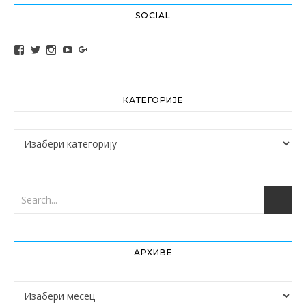
SOCIAL
View altochef’s profile on Facebook
View jovancica73’s profile on Twitter
View jovancica73’s profile on Instagram
View jovancica73’s profile on YouTube
View jovancica73’s profile on Google+
КАТЕГОРИЈЕ
Категорије
АРХИВЕ
Архиве