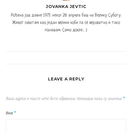
JOVANKA JEVTIC
Рођена још давне 1973. неког 28. априла баш на Велику Суботу.
Живот схватам као један велики хоби па се вероватно и тако
понашам. Само докле... :)
LEAVE A REPLY
Ваша адреса е-поште неће бити објављена.
Неопходна поља су означена
*
Име
*