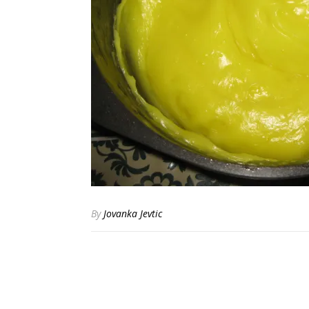
By
Jovanka Jevtic