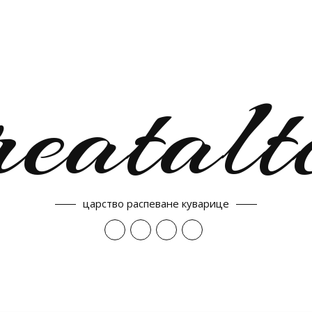
reatalt
царство распеване куварице