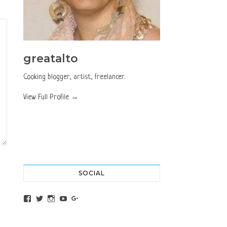
greatalto
Cooking blogger, artist, freelancer.
View Full Profile →
SOCIAL
View altochef’s profile on Facebook
View jovancica73’s profile on Twitter
View jovancica73’s profile on Instagram
View jovancica73’s profile on YouTube
View jovancica73’s profile on Google+