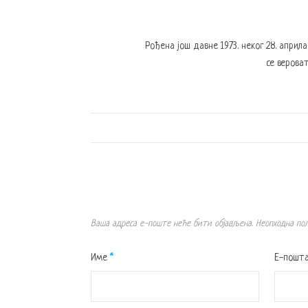
Рођена још давне 1973. неког 28. април
се вероват
Ваша адреса е-поште неће бити објављена.
Неопходна по
Име
*
Е-пошт