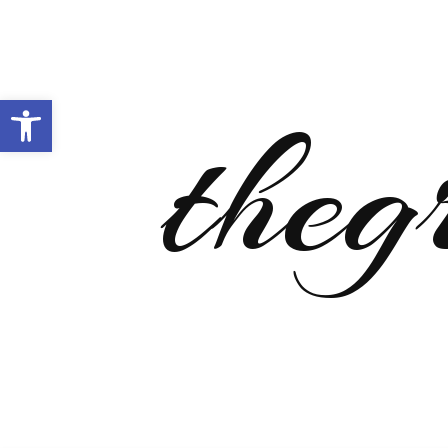
Open toolbar
theg