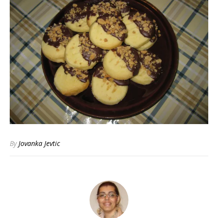
By
Jovanka Jevtic