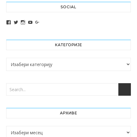
SOCIAL
View altochef’s profile on Facebook
View jovancica73’s profile on Twitter
View jovancica73’s profile on Instagram
View jovancica73’s profile on YouTube
View jovancica73’s profile on Google+
КАТЕГОРИЈЕ
Категорије
АРХИВЕ
Архиве