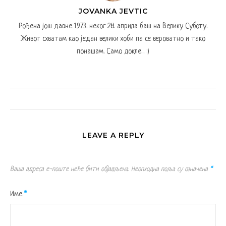
JOVANKA JEVTIC
Рођена још давне 1973. неког 28. априла баш на Велику Суботу.
Живот схватам као један велики хоби па се вероватно и тако
понашам. Само докле... :)
LEAVE A REPLY
Ваша адреса е-поште неће бити објављена.
Неопходна поља су означена
*
Име
*