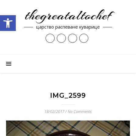
thegreataltochef
Open toolbar
царство распеване куварице
IMG_2599
18/02/2017
/
No Comments