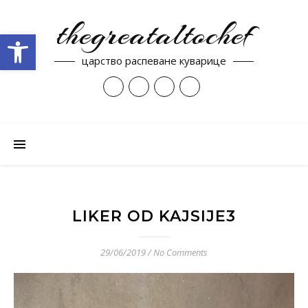
thegreataltochef
Open toolbar
царство распеване куварице
LIKER OD KAJSIJE3
29/06/2019
/
No Comments