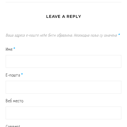
LEAVE A REPLY
Ваша адреса е-поште неће бити објављена.
Неопходна поља су означена
*
Име
*
Е-пошта
*
Веб место
Comment