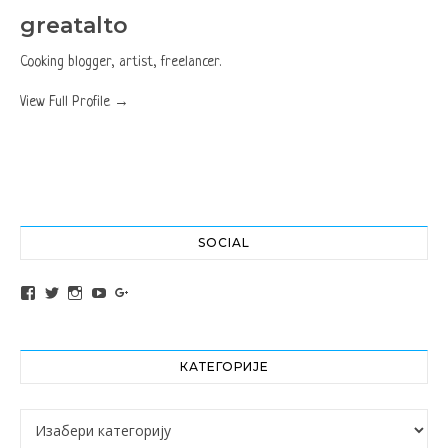
greatalto
Cooking blogger, artist, freelancer.
View Full Profile →
SOCIAL
View altochef’s profile on Facebook
View jovancica73’s profile on Twitter
View jovancica73’s profile on Instagram
View jovancica73’s profile on YouTube
View jovancica73’s profile on Google+
КАТЕГОРИЈЕ
Категорије