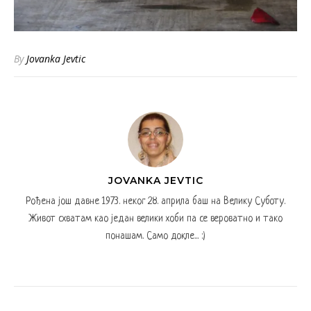
By
Jovanka Jevtic
JOVANKA JEVTIC
Рођена још давне 1973. неког 28. априла баш на Велику Суботу.
Живот схватам као један велики хоби па се вероватно и тако
понашам. Само докле... :)