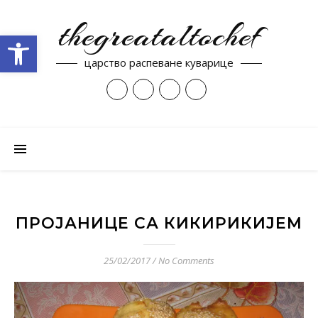
thegreataltochef
Open toolbar
царство распеване куварице
ПРОЈАНИЦЕ СА КИКИРИКИЈЕМ
25/02/2017
/
No Comments