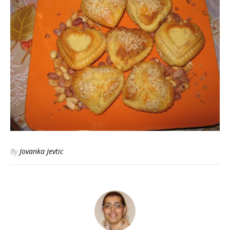
By
Jovanka Jevtic