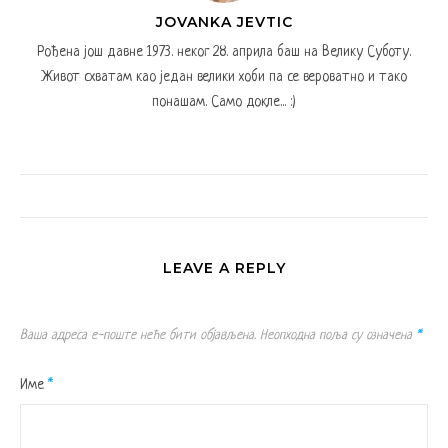
JOVANKA JEVTIC
Рођена још давне 1973. неког 28. априла баш на Велику Суботу.
Живот схватам као један велики хоби па се вероватно и тако
понашам. Само докле... :)
LEAVE A REPLY
Ваша адреса е-поште неће бити објављена.
Неопходна поља су означена
*
Име
*