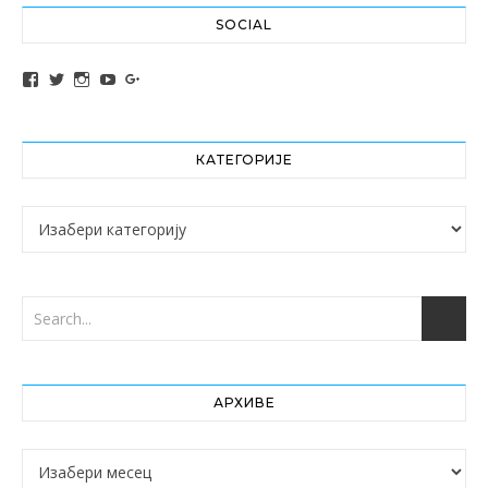
SOCIAL
View altochef’s profile on Facebook
View jovancica73’s profile on Twitter
View jovancica73’s profile on Instagram
View jovancica73’s profile on YouTube
View jovancica73’s profile on Google+
КАТЕГОРИЈЕ
Категорије
АРХИВЕ
Архиве