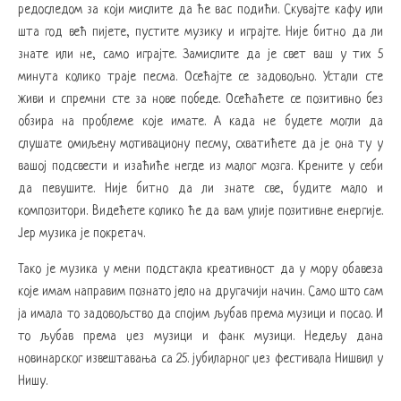
редоследом за који мислите да ће вас подићи. Скувајте кафу или
шта год већ пијете, пустите музику и играјте. Није битно да ли
знате или не, само играјте. Замислите да је свет ваш у тих 5
минута колико траје песма. Осећајте се задовољно. Устали сте
живи и спремни сте за нове победе. Осећаћете се позитивно без
обзира на проблеме које имате. А када не будете могли да
слушате омиљену мотивациону песму, схватићете да је она ту у
вашој подсвести и изаћиће негде из малог мозга. Крените у себи
да певушите. Није битно да ли знате све, будите мало и
композитори. Видећете колико ће да вам улије позитивне енергије.
Јер музика је покретач.
Тако је музика у мени подстакла креативност да у мору обавеза
које имам направим познато јело на другачији начин. Само што сам
ја имала то задовољство да спојим љубав према музици и посао. И
то љубав према џез музици и фанк музици. Недељу дана
новинарског извештавања са 25. јубиларног џез фестивала Нишвил у
Нишу.