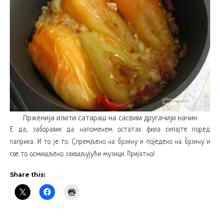
Прженија илити сатараш на сасвим другачији начин
Е да, заборавих да напоменем остатак фила сипајте поред
паприка. И то је то. Спремљено на брзину и поједено на брзину и
све то осмишљено захваљујући музици. Пријатно!
Share this: