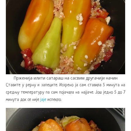
Прженија илити сатараш на сасвим другачији начин
Ставите у рерну и запеците. Искрено ја сам ставила 5 минута на
средњу температуру па сам појачала на најјаче. Још једно 5 до 7
минута док се није
јаје
испекло.