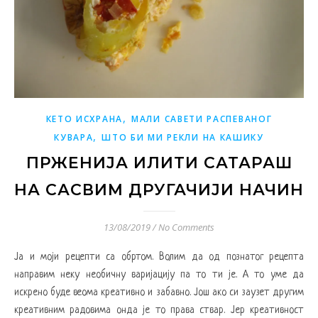
,
КЕТО ИСХРАНА
МАЛИ САВЕТИ РАСПЕВАНОГ
,
КУВАРА
ШТО БИ МИ РЕКЛИ НА КАШИКУ
ПРЖЕНИЈА ИЛИТИ САТАРАШ
НА САСВИМ ДРУГАЧИЈИ НАЧИН
13/08/2019
/
No Comments
Ја и моји рецепти са обртом. Волим да од познатог рецепта
направим неку необичну варијацију па то ти је. А то уме да
искрено буде веома креативно и забавно. Још ако си заузет другим
креативним радовима онда је то права ствар. Јер креативност