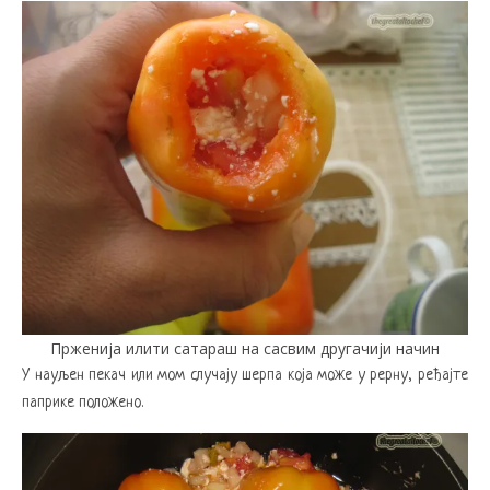
Прженија илити сатараш на сасвим другачији начин
У науљен пекач или мом случају шерпа која може у рерну, ређајте
паприке положено.