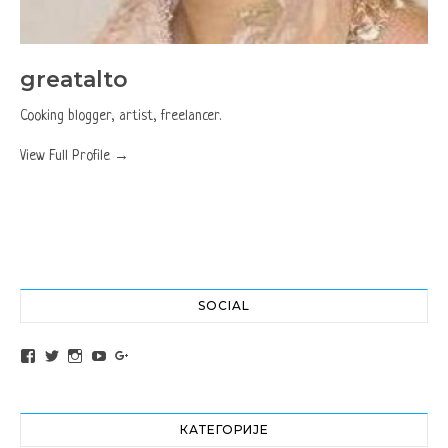
greatalto
Cooking blogger, artist, freelancer.
View Full Profile →
SOCIAL
View altochef’s profile on Facebook
View jovancica73’s profile on Twitter
View jovancica73’s profile on Instagram
View jovancica73’s profile on YouTube
View jovancica73’s profile on Google+
КАТЕГОРИЈЕ