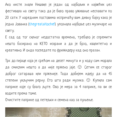
Ако нисте знали Нишвил је један од најбољих и највећих џез
фестивала на свету тако да је било право уживање неспавати по
20 сати. У наредним постовима испричаћу вам дивну бајку како је
једна Јованка (
thegreataltochef
) упознала најбоље џез музичаре на
свету.
Е сад од тог силног недостатка времена, требало је спремити
нешто базирано на КЕТО исхрани а да је брзо, квалитетно и
креативно. И онда погледате по фрижидеру кад оно празан.
Трк до пијаце која је срећом на десет минута и у ходу сам морала
да смислим нешто а да није пржено јаје. 🙂 Сетим се старог
доброг сатараша или прженије. Тада добијем идеју да на 45
степени укључим рерну. Ето шта ради музика. 🙂 Купила сам
паприке које су благо љуте. Ово је мера за 4 паприке, па ви се
водите према томе.
Очистите паприке од петељки и семена као за пуњење.