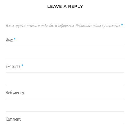
LEAVE A REPLY
Ваша адреса е-поште неће бити објављена.
Неопходна поља су означена
*
Име
*
Е-пошта
*
Веб место
Comment