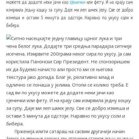
можете да додате неки јачи као
сјенички
или фету. И на крају сам
измрвила једну коцку за супу. Даје ми леп шмек јелу. Све се добро
измеша и остави 5 минута да одстоји. Наравно по укусу соли и
бибера.
Прженија илити сатараш на сасвим другачији начин
Зависи од величине паприка али отприлике ставите једну до једну