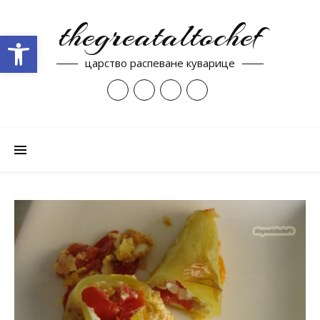
thegreataltochef
Open toolbar
царство распеване куварице