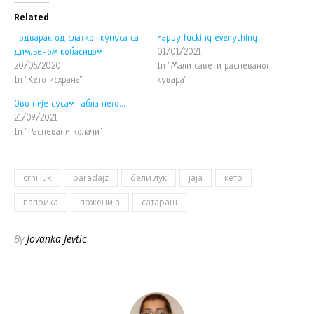
Related
Подварак од слатког купуса са
Happy fucking everything
димљеном кобасицом
01/01/2021
20/05/2020
In "Мали савети распеваног
In "Кето исхрана"
кувара"
Ово није сусам табла него…
21/09/2021
In "Распевани колачи"
crni luk
paradajz
бели лук
јаја
кето
паприка
прженија
сатараш
By
Jovanka Jevtic