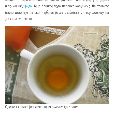
и по кашику
фила
. То је рецимо пола паприке напуњено. Па ставите
једно цело јаје на око. Најбоље је да разбијете у неку шољицу па
да сипате полако .
Одозго ставите још фила колико може да стане.