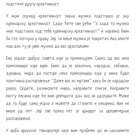
подстиче другу креативност.
У мом случају креативност звана музика подстакла је ону
кулинарску креативност. Сада ћете сви рећи ‘’а када то музика
није подстакла код тебе кулинарску креативност’’ и наравно били
би сте потпуно у праву. Јер за мене музика је покретач. Ако имате
лош дан ту је увек музика да вас орасположи.
Ево једног доброг савета који ја примењујем. Свако од вас има
композиције које воли. Било да је класична, народна, забавна,
духовна, мора да постоји нека композиција која у вама буди
позитивно расположење. ‘’Диже вас из мртвих’’ како би се народски
рекло. Седите, размислите мало, направите списак. Направите
листу песама које ће вам улепшати дан ако их одслушате. Може
да то буде само једна а можете да ставите и неколико. Али не
више од пет. Јер све преко пет је цонцерт за целовечерње
расположење.
У доба врхунске технологије није вам проблем да их наснимите