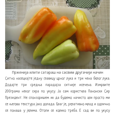
Прженија илити сатараш на сасвим другачији начин
Ситно насецкајте једну главицу црног лука и три чена белог лука.
Додајте три средња парадајза ситније исечена. Измрвите
200грама неког сира по укусу. Ја сам користила Панонски Сир
Президент. Не спонзоришем их да будемо начисто али просто ми
се његова текстура јако допада. Благ је, релативно млад и одлично
се понаша у јелима. Отопи се колико треба. Е сад ви по укусу