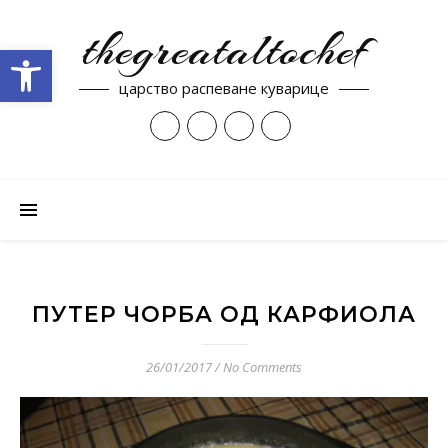
thegreataltochef
Open toolbar
царство распеване куварице
ПУТЕР ЧОРБА ОД КАРФИОЛА
26/01/2017
/
No Comments