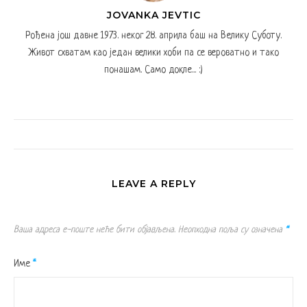
JOVANKA JEVTIC
Рођена још давне 1973. неког 28. априла баш на Велику Суботу.
Живот схватам као један велики хоби па се вероватно и тако
понашам. Само докле... :)
LEAVE A REPLY
Ваша адреса е-поште неће бити објављена.
Неопходна поља су означена
*
Име
*