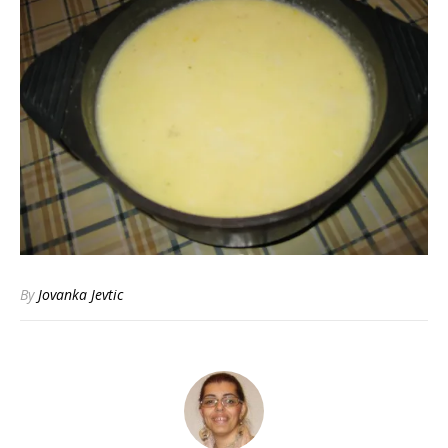
By
Jovanka Jevtic