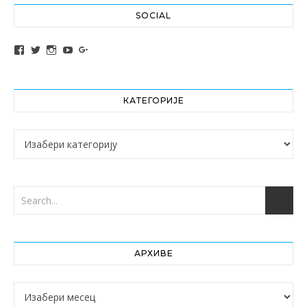
SOCIAL
View altochef’s profile on Facebook
View jovancica73’s profile on Twitter
View jovancica73’s profile on Instagram
View jovancica73’s profile on YouTube
View jovancica73’s profile on Google+
КАТЕГОРИЈЕ
Категорије
АРХИВЕ
Архиве