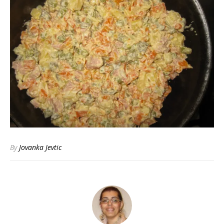
By
Jovanka Jevtic