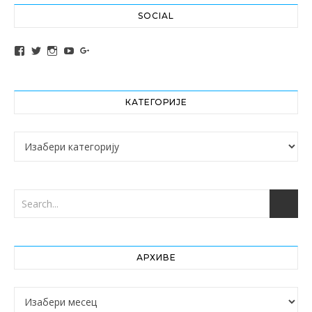
SOCIAL
View altochef’s profile on Facebook
View jovancica73’s profile on Twitter
View jovancica73’s profile on Instagram
View jovancica73’s profile on YouTube
View jovancica73’s profile on Google+
КАТЕГОРИЈЕ
Категорије
АРХИВЕ
Архиве