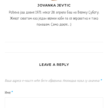
JOVANKA JEVTIC
Рођена још давне 1973. неког 28. априла баш на Велику Суботу.
Живот схватам као један велики хоби па се вероватно и тако
понашам. Само докле... :)
LEAVE A REPLY
Ваша адреса е-поште неће бити објављена.
Неопходна поља су означена
*
Име
*