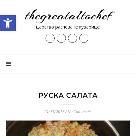
thegreataltochef
Open toolbar
царство распеване куварице
РУСКА САЛАТА
21/11/2017
/
No Comments