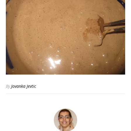
By
Jovanka Jevtic