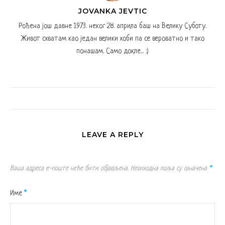
JOVANKA JEVTIC
Рођена још давне 1973. неког 28. априла баш на Велику Суботу.
Живот схватам као један велики хоби па се вероватно и тако
понашам. Само докле... :)
LEAVE A REPLY
Ваша адреса е-поште неће бити објављена.
Неопходна поља су означена
*
Име
*