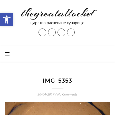
thegreataltochef
Open toolbar
царство распеване куварице
IMG_5353
30/04/2017
/
No Comments