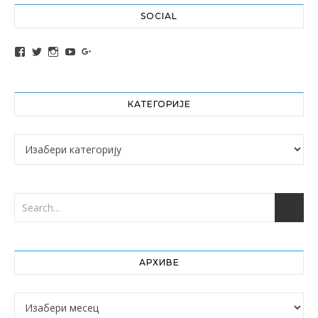
SOCIAL
View altochef’s profile on Facebook
View jovancica73’s profile on Twitter
View jovancica73’s profile on Instagram
View jovancica73’s profile on YouTube
View jovancica73’s profile on Google+
КАТЕГОРИЈЕ
Категорије
АРХИВЕ
Архиве