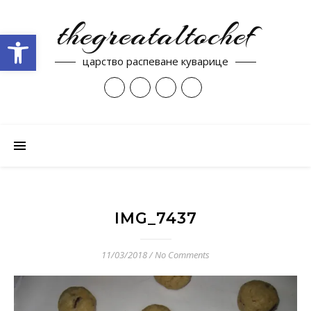
thegreataltochef
Open toolbar
царство распеване куварице
IMG_7437
11/03/2018
/
No Comments