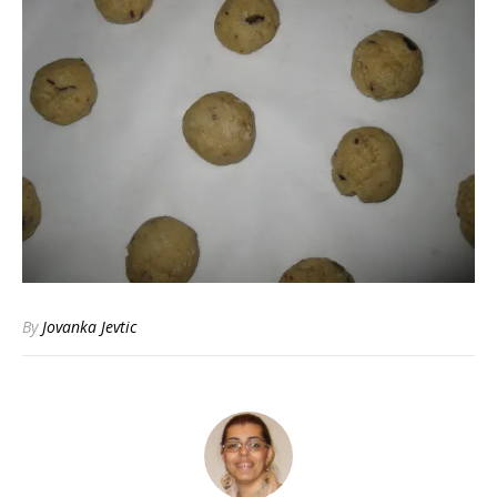
By
Jovanka Jevtic