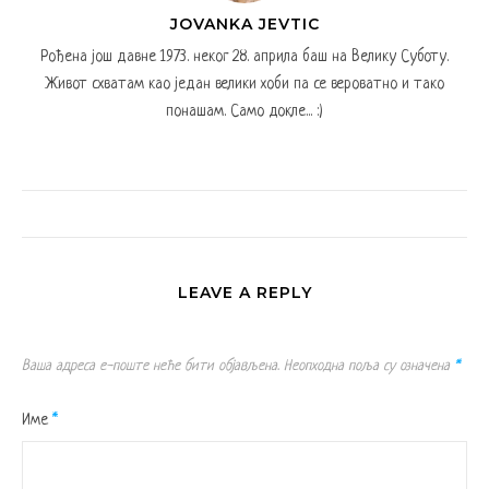
JOVANKA JEVTIC
Рођена још давне 1973. неког 28. априла баш на Велику Суботу.
Живот схватам као један велики хоби па се вероватно и тако
понашам. Само докле... :)
LEAVE A REPLY
Ваша адреса е-поште неће бити објављена.
Неопходна поља су означена
*
Име
*