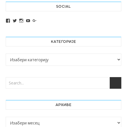
SOCIAL
View altochef’s profile on Facebook
View jovancica73’s profile on Twitter
View jovancica73’s profile on Instagram
View jovancica73’s profile on YouTube
View jovancica73’s profile on Google+
КАТЕГОРИЈЕ
Категорије
АРХИВЕ
Архиве