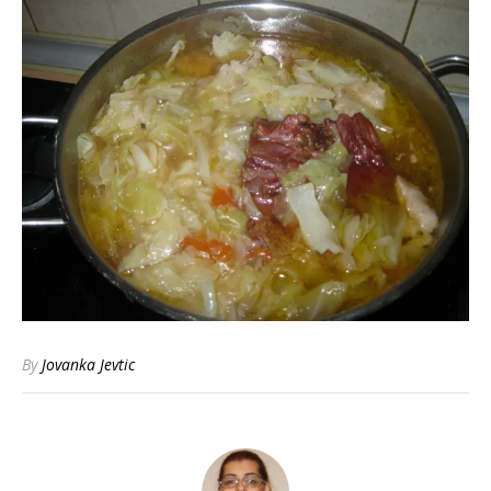
By
Jovanka Jevtic