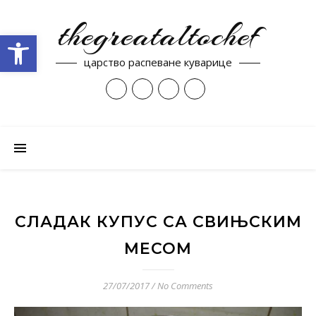
thegreataltochef
Open toolbar
царство распеване куварице
СЛАДАК КУПУС СА СВИЊСКИМ
МЕСОМ
27/07/2017
/
No Comments