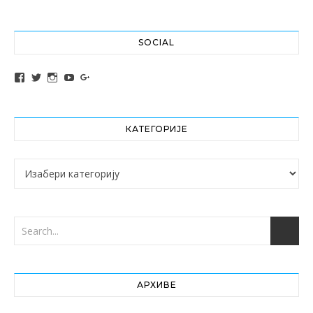
SOCIAL
View altochef’s profile on Facebook
View jovancica73’s profile on Twitter
View jovancica73’s profile on Instagram
View jovancica73’s profile on YouTube
View jovancica73’s profile on Google+
КАТЕГОРИЈЕ
Категорије
АРХИВЕ