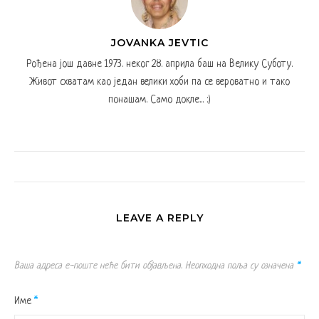
JOVANKA JEVTIC
Рођена још давне 1973. неког 28. априла баш на Велику Суботу.
Живот схватам као један велики хоби па се вероватно и тако
понашам. Само докле... :)
LEAVE A REPLY
Ваша адреса е-поште неће бити објављена.
Неопходна поља су означена
*
Име
*