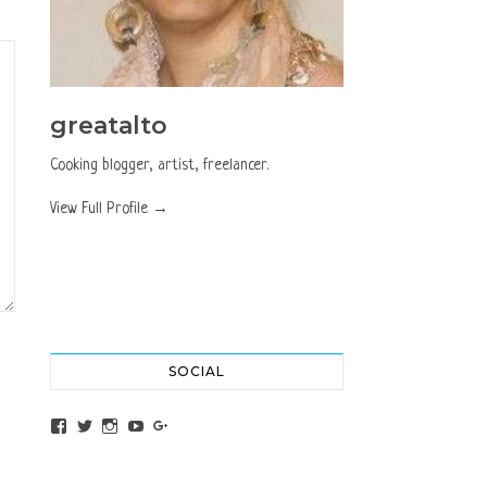
greatalto
Cooking blogger, artist, freelancer.
View Full Profile →
SOCIAL
View altochef’s profile on Facebook
View jovancica73’s profile on Twitter
View jovancica73’s profile on Instagram
View jovancica73’s profile on YouTube
View jovancica73’s profile on Google+