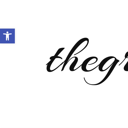
Open toolbar
theg