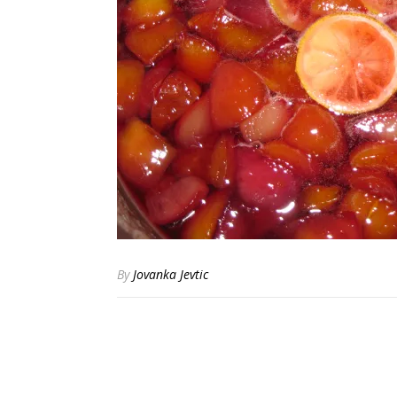
By
Jovanka Jevtic