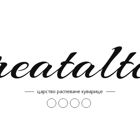
reatalt
царство распеване куварице