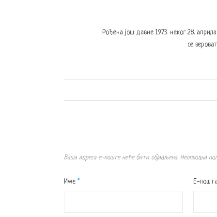
Рођена још давне 1973. неког 28. април
се вероват
Ваша адреса е-поште неће бити објављена.
Неопходна по
Име
*
Е-пошт