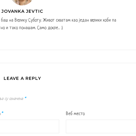
JOVANKA JEVTIC
а баш на Велику Суботу. Живот схватам као један велики хоби па
но и тако понашам. Само докле... :)
LEAVE A REPLY
ља су означена
*
а
*
Веб место