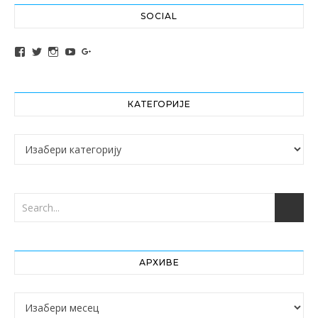
SOCIAL
View altochef’s profile on Facebook
View jovancica73’s profile on Twitter
View jovancica73’s profile on Instagram
View jovancica73’s profile on YouTube
View jovancica73’s profile on Google+
КАТЕГОРИЈЕ
Категорије
АРХИВЕ
Архиве