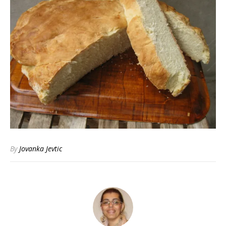
By
Jovanka Jevtic