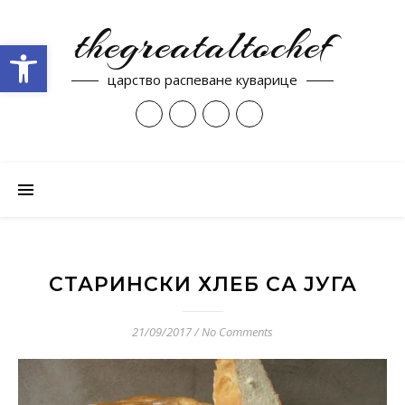
thegreataltochef
Open toolbar
царство распеване куварице
СТАРИНСКИ ХЛЕБ СА ЈУГА
21/09/2017
/
No Comments