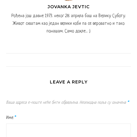
JOVANKA JEVTIC
Рођена још давне 1973. неког 28. априла баш на Велику Суботу.
Живот схватам као један велики хоби па се вероватно и тако
понашам. Само докле... :)
LEAVE A REPLY
Ваша адреса е-поште неће бити објављена.
Неопходна поља су означена
*
Име
*