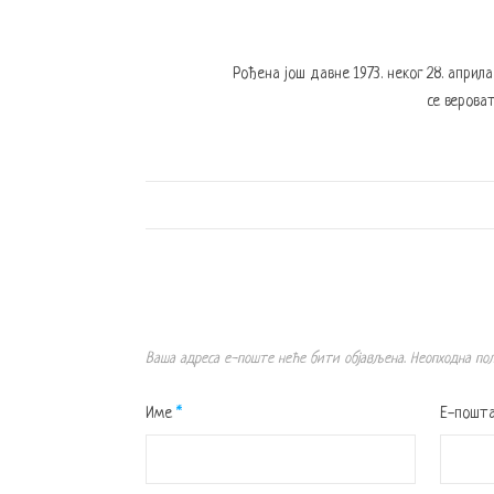
Рођена још давне 1973. неког 28. април
се вероват
Ваша адреса е-поште неће бити објављена.
Неопходна по
Име
*
Е-пошт