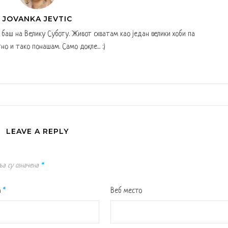
JOVANKA JEVTIC
а баш на Велику Суботу. Живот схватам као један велики хоби па
но и тако понашам. Само докле... :)
LEAVE A REPLY
ља су означена
*
а
*
Веб место