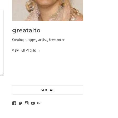
greatalto
Cooking blogger, artist, freelancer.
View Full Profile →
SOCIAL
View altochef’s profile on Facebook
View jovancica73’s profile on Twitter
View jovancica73’s profile on Instagram
View jovancica73’s profile on YouTube
View jovancica73’s profile on Google+