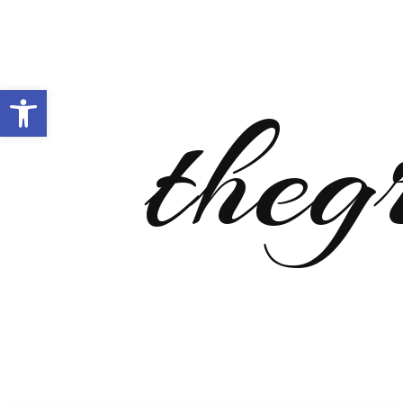
Open toolbar
theg