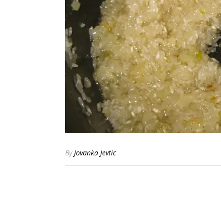
By
Jovanka Jevtic