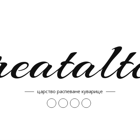
reatalt
царство распеване куварице