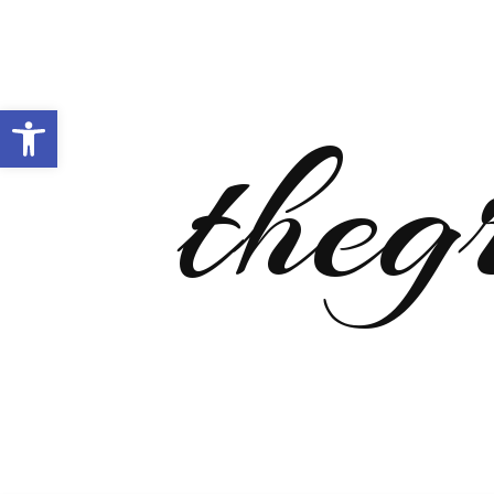
Open toolbar
theg