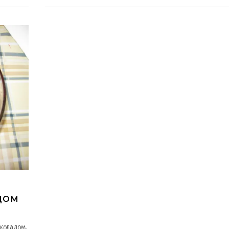
ДОМ
коладом.