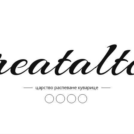
reatalt
царство распеване куварице