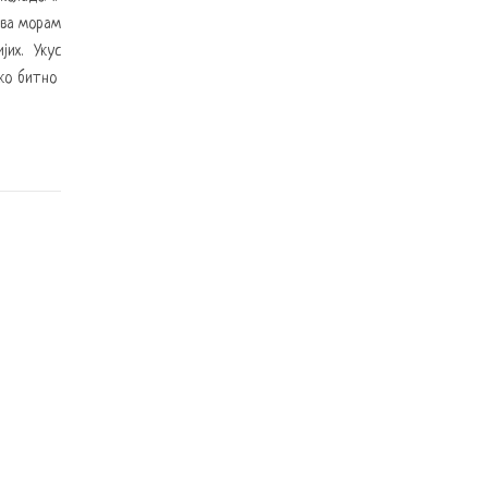
ива морам
их. Укус
ако битно