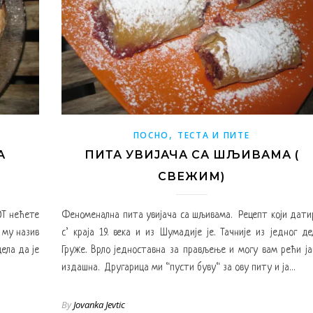
,
ПОСНО
ТЕСТА И ПИТЕ
А
ПИТА УВИЈАЧА СА ШЉИВАМА (
СВЕЖИМ)
ОТ нећете
Феноменална пита увијача са шљивама. Рецепт који дати
м му назив
с’ краја 19. века и из Шумадије је. Тачније из једног де
ела да је
Груже. Врло једноставна за прављење и могу вам рећи ја
издашна. Другарица ми “пусти буву“ за ову питу и ја…
By
Jovanka Jevtic