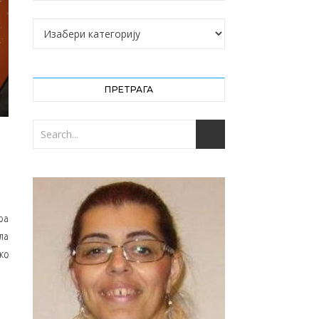
Категорије
ПРЕТРАГА
ра
ла
ко