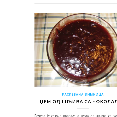
РАСПЕВАНА ЗИМНИЦА
ЏЕМ ОД ШЉИВА СА ЧОКОЛА
Почела је сезона прављења џема од шљива са чо