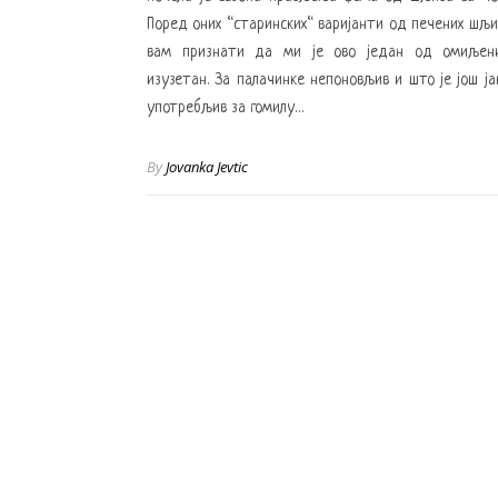
Поред оних “старинских“ варијанти од печених шљ
вам признати да ми је ово један од омиљениј
изузетан. За палачинке непоновљив и што је још ј
употребљив за гомилу…
By
Jovanka Jevtic