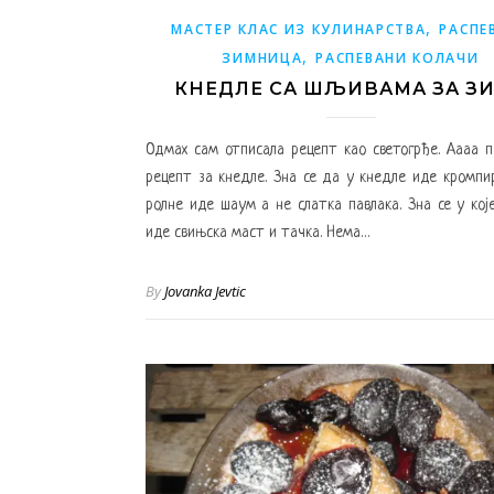
,
МАСТЕР КЛАС ИЗ КУЛИНАРСТВА
РАСПЕ
,
ЗИМНИЦА
РАСПЕВАНИ КОЛАЧИ
КНЕДЛЕ СА ШЉИВАМА ЗА З
Одмах сам отписала рецепт као светогрђе. Аааа п
рецепт за кнедле. Зна се да у кнедле иде кромпи
ролне иде шаум а не слатка павлака. Зна се у кој
иде свињска маст и тачка. Нема…
By
Jovanka Jevtic