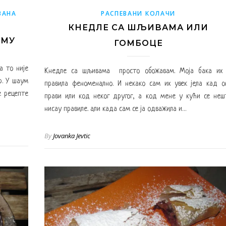
ВАНА
РАСПЕВАНИ КОЛАЧИ
КНЕДЛЕ СА ШЉИВАМА ИЛИ
ИМУ
ГОМБОЦЕ
а то није
Кнедле са шљивама просто обожавам. Моја бака их 
р. У шаум
правила феноменално. И некако сам их увек јела кад о
е рецепте
прави или код неког другог, а код мене у кући се неш
нисау правиле. али када сам се ја одважила и…
By
Jovanka Jevtic