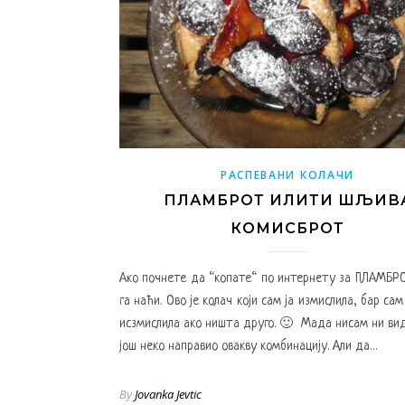
РАСПЕВАНИ КОЛАЧИ
ПЛАМБРОТ ИЛИТИ ШЉИВ
КОМИСБРОТ
Ако почнете да “копате“ по интернету за ПЛАМБР
га наћи. Ово је колач који сам ја измислила, бар са
исзмислила ако ништа друго. 🙂 Мада нисам ни вид
још неко направио овакву комбинацију. Али да…
By
Jovanka Jevtic