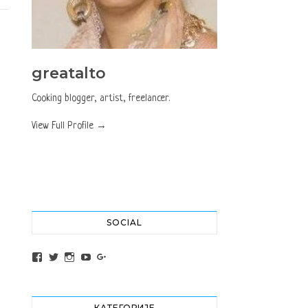
greatalto
Cooking blogger, artist, freelancer.
View Full Profile →
SOCIAL
View altochef’s profile on Facebook
View jovancica73’s profile on Twitter
View jovancica73’s profile on Instagram
View jovancica73’s profile on YouTube
View jovancica73’s profile on Google+
КАТЕГОРИЈЕ