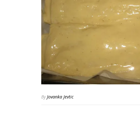
By
Jovanka Jevtic