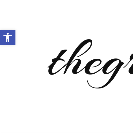
Open toolbar
theg