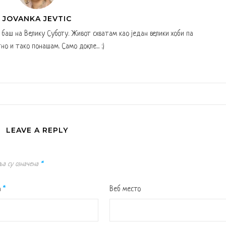
JOVANKA JEVTIC
а баш на Велику Суботу. Живот схватам као један велики хоби па
но и тако понашам. Само докле... :)
LEAVE A REPLY
ља су означена
*
а
*
Веб место