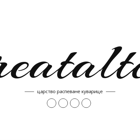
reatalt
царство распеване куварице