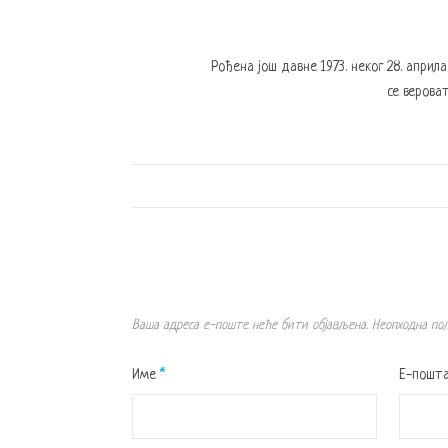
Рођена још давне 1973. неког 28. април
се вероват
Ваша адреса е-поште неће бити објављена.
Неопходна по
Име
*
Е-пошт