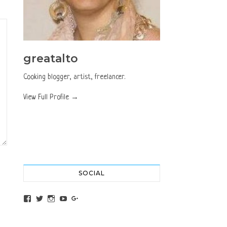
greatalto
Cooking blogger, artist, freelancer.
View Full Profile →
SOCIAL
View altochef’s profile on Facebook
View jovancica73’s profile on Twitter
View jovancica73’s profile on Instagram
View jovancica73’s profile on YouTube
View jovancica73’s profile on Google+