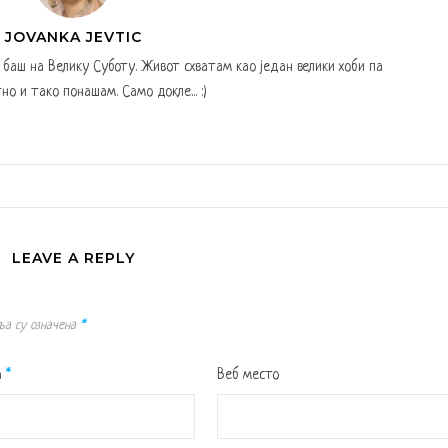
JOVANKA JEVTIC
а баш на Велику Суботу. Живот схватам као један велики хоби па
но и тако понашам. Само докле... :)
LEAVE A REPLY
ља су означена
*
а
*
Веб место