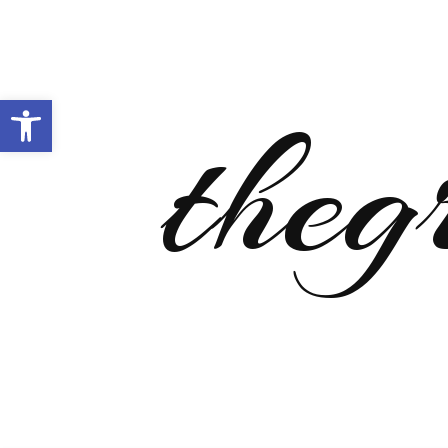
Open toolbar
theg