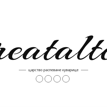
reatalt
царство распеване куварице