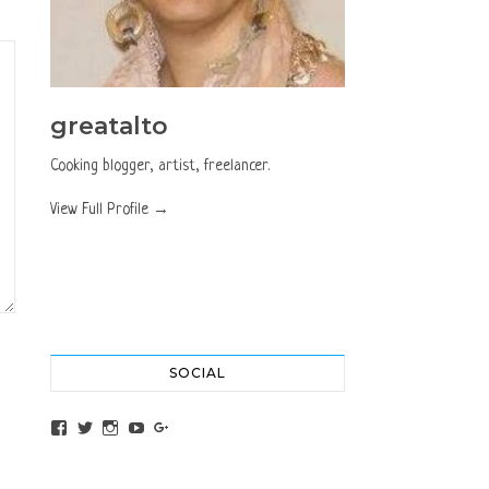
greatalto
Cooking blogger, artist, freelancer.
View Full Profile →
SOCIAL
View altochef’s profile on Facebook
View jovancica73’s profile on Twitter
View jovancica73’s profile on Instagram
View jovancica73’s profile on YouTube
View jovancica73’s profile on Google+