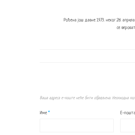
Рођена још давне 1973. неког 28. април
се вероват
Ваша адреса е-поште неће бити објављена.
Неопходна по
Име
*
Е-пошт