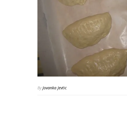
By
Jovanka Jevtic