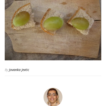
By
Jovanka Jevtic