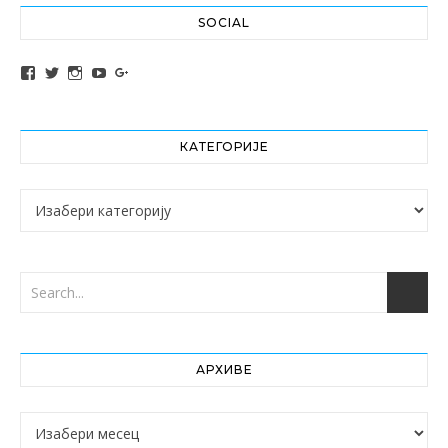
SOCIAL
View altochef’s profile on Facebook
View jovancica73’s profile on Twitter
View jovancica73’s profile on Instagram
View jovancica73’s profile on YouTube
View jovancica73’s profile on Google+
КАТЕГОРИЈЕ
Категорије
АРХИВЕ
Архиве