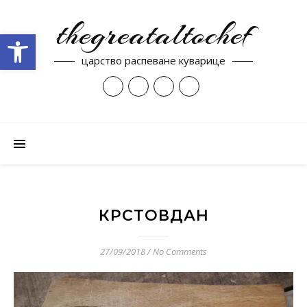
thegreataltochef
Open toolbar
царство распеване куварице
КРСТОВДАН
27/09/2018
/
No Comments