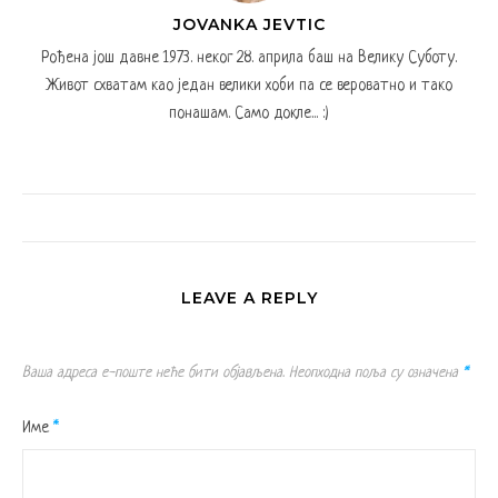
JOVANKA JEVTIC
Рођена још давне 1973. неког 28. априла баш на Велику Суботу.
Живот схватам као један велики хоби па се вероватно и тако
понашам. Само докле... :)
LEAVE A REPLY
Ваша адреса е-поште неће бити објављена.
Неопходна поља су означена
*
Име
*