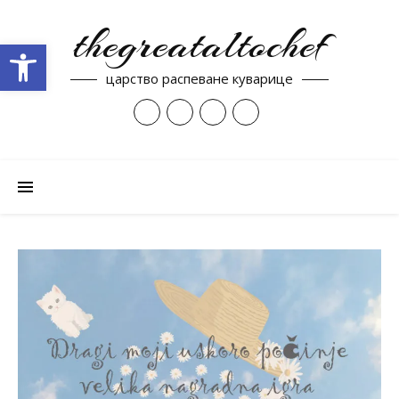
thegreataltochef
Open toolbar
царство распеване куварице