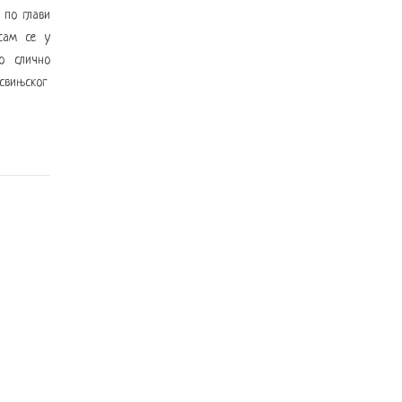
 по глави
сам се у
о слично
 свињског