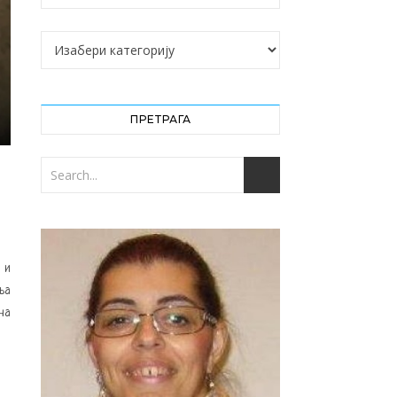
Категорије
ПРЕТРАГА
 и
ња
на