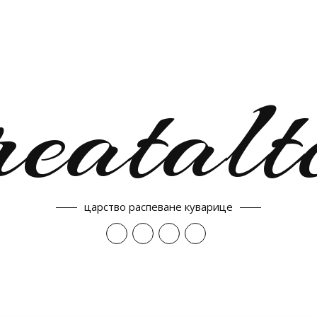
reatalt
царство распеване куварице