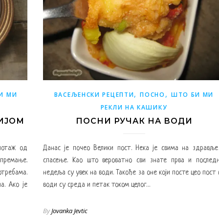
,
,
И МИ
ВАСЕЉЕНСКИ РЕЦЕПТИ
ПОСНО
ШТО БИ МИ
РЕКЛИ НА КАШИКУ
ИЈОМ
ПОСНИ РУЧАК НА ВОДИ
потаж од
Данас је почео Велики пост. Нека је свима на здравље
спремање.
спасење. Kао што вероватно сви знате прва и послед
отребама.
недеља су увек на води. Такође за оне који посте цео пост 
а. Ако је
води су среда и петак током целог…
By
Jovanka Jevtic