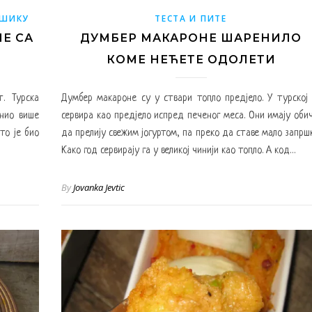
АШИКУ
ТЕСТА И ПИТЕ
Е СА
ДУМБЕР МАКАРОНЕ ШАРЕНИЛО
КОМЕ НЕЋЕТЕ ОДОЛЕТИ
. Турска
Думбер макароне су у ствари топло предјело. У турској 
инио више
сервира као предјело испред печеног меса. Они имају обич
то је био
да прелију свежим јогуртом, па преко да ставе мало запршк
Како год сервирају га у великој чинији као топло. А код…
By
Jovanka Jevtic