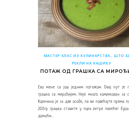
,
МАСТЕР КЛАС ИЗ КУЛИНАРСТВА
ШТО Б
РЕКЛИ НА КАШИКУ
ПОТАЖ ОД ГРАШКА СА МИРОЂ
Ево мене са још једним потажом. Овај пут је 
грашка са мирођијим. Није много комликован за 
Количина је за две особе, па ви повећајте према п
200гр грашка ставите у пола литре пилећег бујон
домаћи…