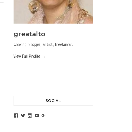
greatalto
Cooking blogger, artist, freelancer.
View Full Profile →
SOCIAL
View altochef’s profile on Facebook
View jovancica73’s profile on Twitter
View jovancica73’s profile on Instagram
View jovancica73’s profile on YouTube
View jovancica73’s profile on Google+