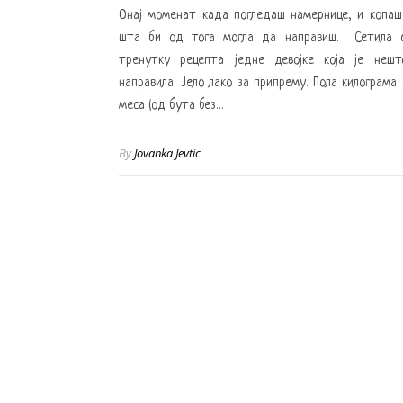
Онај моменат када погледаш намернице, и копаш
шта би од тога могла да направиш. Сетила 
тренутку рецепта једне девојке која је нешт
направила. Јело лако за припрему. Пола килограма
меса (од бута без…
By
Jovanka Jevtic