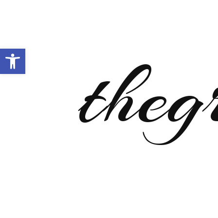
Open toolbar
theg