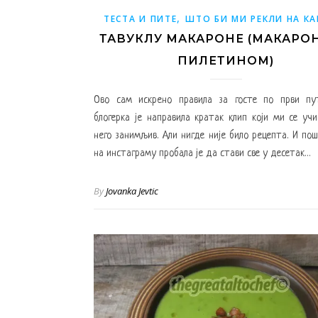
,
ТЕСТА И ПИТЕ
ШТО БИ МИ РЕКЛИ НА К
ТАВУКЛУ МАКАРОНЕ (МАКАРОН
ПИЛЕТИНОМ)
Ово сам искрено правила за госте по први пут
блогерка је направила кратак клип који ми се уч
него занимљив. Али нигде није било рецепта. И пош
на инстаграму пробала је да стави све у десетак…
By
Jovanka Jevtic