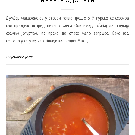
НЕЋЕТЕ ОДОЛЕТИ
Думбер макароне су у ствари топло предјело. У турској се сервира
као предјело испред печеног меса. Они имају обичај да прелију
свежим јогуртом, па преко да ставе мало запршке. Како год
сервирају га у великој чинији као топло. А код…
By
Jovanka Jevtic