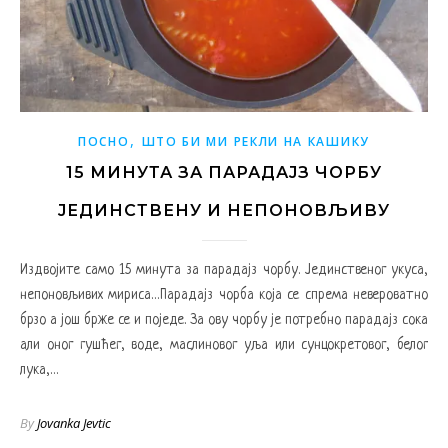
,
ПОСНО
ШТО БИ МИ РЕКЛИ НА КАШИКУ
15 МИНУТА ЗА ПАРАДАЈЗ ЧОРБУ
ЈЕДИНСТВЕНУ И НЕПОНОВЉИВУ
Издвојите само 15 минута за парадајз чорбу. Јединственог укуса,
непоновљивих мириса…Парадајз чорба која се спрема невероватно
брзо а још брже се и поједе. За ову чорбу је потребно парадајз сока
али оног гушћег, воде, маслиновог уља или сунцокретовог, белог
лука,…
By
Jovanka Jevtic