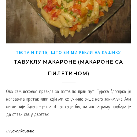
,
ТЕСТА И ПИТЕ
ШТО БИ МИ РЕКЛИ НА КАШИКУ
ТАВУКЛУ МАКАРОНЕ (МАКАРОНЕ СА
ПИЛЕТИНОМ)
Ово сам искрено правила за госте по први пут. Турска блогерка је
направила кратак клип који ми се учинио више него занимљив. Али
нигде није било рецепта. И пошто је био на инстаграму пробала је
да стави све у десетак…
By
Jovanka Jevtic