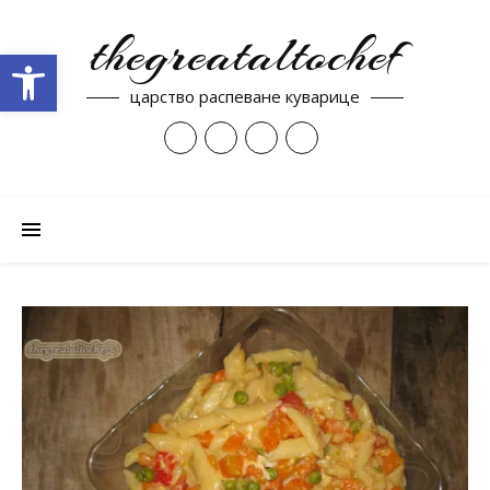
thegreataltochef
Open toolbar
царство распеване куварице