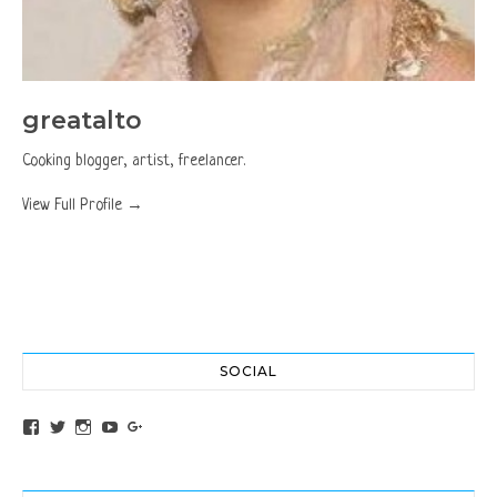
greatalto
Cooking blogger, artist, freelancer.
View Full Profile →
SOCIAL
View altochef’s profile on Facebook
View jovancica73’s profile on Twitter
View jovancica73’s profile on Instagram
View jovancica73’s profile on YouTube
View jovancica73’s profile on Google+