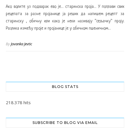
Ако волите уз подварак ево је… старинска проја… У поплави свих
рецепата за разне пројанице ја реших да напишем рецепт за
старинску , обичну или како је неки називају “сељачку“ проју.
Разлика између проје и пројанице је у обичном пшеничном…
By
Jovanka Jevtic
BLOG STATS
218.378 hits
SUBSCRIBE TO BLOG VIA EMAIL