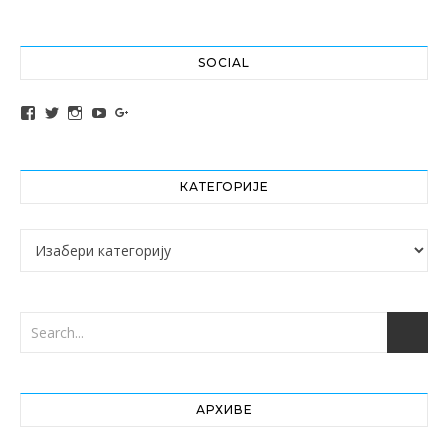
SOCIAL
View altochef’s profile on Facebook
View jovancica73’s profile on Twitter
View jovancica73’s profile on Instagram
View jovancica73’s profile on YouTube
View jovancica73’s profile on Google+
КАТЕГОРИЈЕ
Категорије
АРХИВЕ