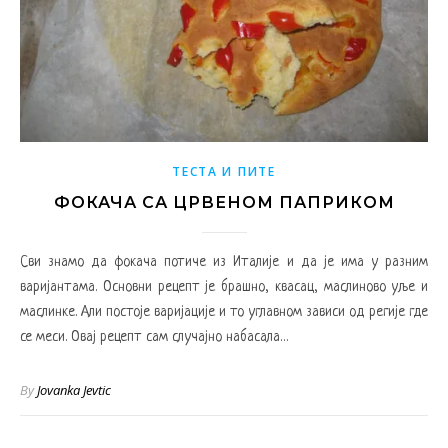
ТЕСТА И ПИТЕ
ФОКАЧА СА ЦРВЕНОМ ПАПРИКОМ
Сви знамо да фокача потиче из Италије и да је има у разним
варијантама. Основни рецепт је брашно, квасац, маслиново уље и
маслинке. Али постоје варијације и то углавном зависи од регије где
се меси. Овај рецепт сам случајно набасала…
By
Jovanka Jevtic