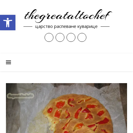
thegreataltochef
Open toolbar
царство распеване куварице