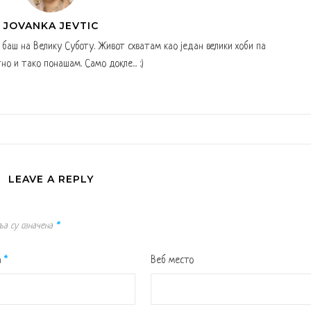
JOVANKA JEVTIC
а баш на Велику Суботу. Живот схватам као један велики хоби па
но и тако понашам. Само докле... :)
LEAVE A REPLY
ља су означена
*
а
*
Веб место