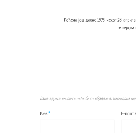
Рођена још давне 1973. неког 28. април
се вероват
Ваша адреса е-поште неће бити објављена.
Неопходна по
Име
*
Е-пошт