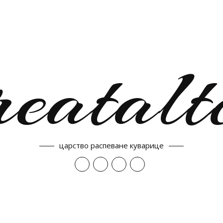
reatalt
царство распеване куварице