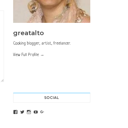
greatalto
Cooking blogger, artist, freelancer.
View Full Profile →
SOCIAL
View altochef’s profile on Facebook
View jovancica73’s profile on Twitter
View jovancica73’s profile on Instagram
View jovancica73’s profile on YouTube
View jovancica73’s profile on Google+