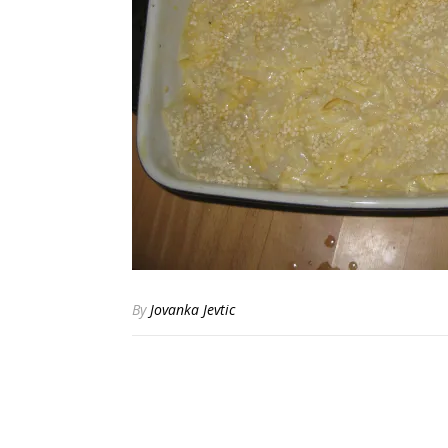
By
Jovanka Jevtic