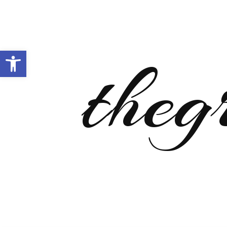
Open toolbar
theg