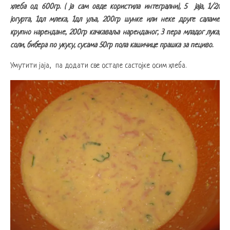
хлеба од 600гр. ( ја сам овде користила интегрални), 5 јаја, 1/2л
јогурта, 1дл млека, 1дл уља, 200гр шунке или неке друге саламе
крупно нарендане, 200гр качкаваља наренданог, 3 пера младог лука,
соли, бибера по укусу, сусама 50гр пола кашичице прашка за пециво.
Умутити јаја, па додати све остале састојке осим хлеба.