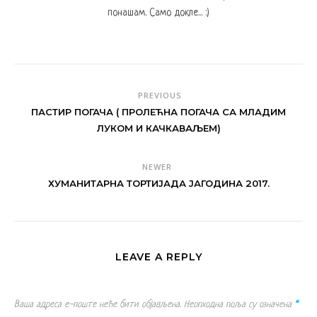
понашам. Само докле... :)
PREVIOUS
ПАСТИР ПОГАЧА ( ПРОЛЕЋНА ПОГАЧА СА МЛАДИМ
ЛУКОМ И КАЧКАВАЉЕМ)
NEWER
ХУМАНИТАРНА ТОРТИЈАДА ЈАГОДИНА 2017.
LEAVE A REPLY
Ваша адреса е-поште неће бити објављена.
Неопходна поља су означена
*