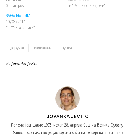
Similar post
In "Распевани колачи"
ЗАМАЈНА ПИТА
10/03/2017
In "Теста и пите"
доручак
качкаваљ
шунка
By
Jovanka Jevtic
JOVANKA JEVTIC
Рођена још давне 1973. неког 28. априла баш на Велику Суботу.
Живот схватам као један велики хоби па се вероватно и тако