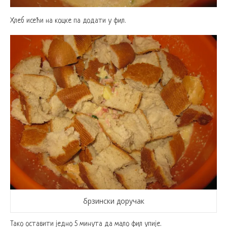
Хлеб исећи на коцке па додати у фил.
брзински доручак
Тако оставити једно 5 минута да мало фил упије.