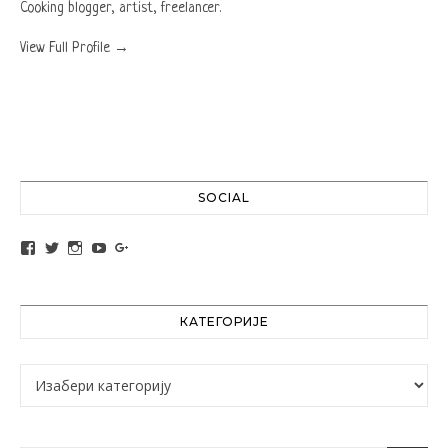
Cooking blogger, artist, freelancer.
View Full Profile →
SOCIAL
View altochef’s profile on Facebook
View jovancica73’s profile on Twitter
View jovancica73’s profile on Instagram
View jovancica73’s profile on YouTube
View jovancica73’s profile on Google+
КАТЕГОРИЈЕ
Категорије