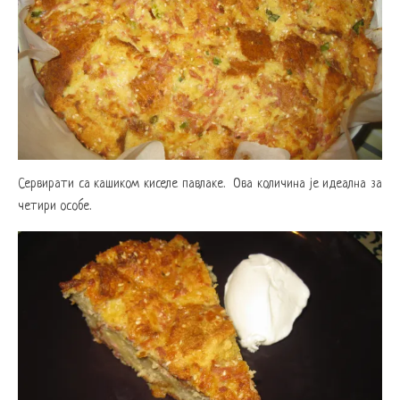
Сервирати са кашиком киселе павлаке. Ова количина је идеална за
четири особе.