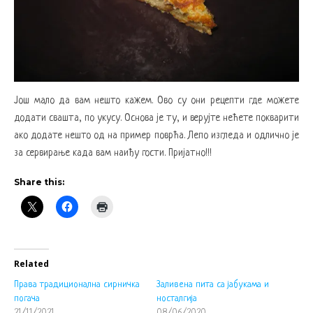
Још мало да вам нешто кажем. Ово су они рецепти где можете
додати свашта, по укусу. Основа је ту, и верујте нећете покварити
ако додате нешто од на пример поврћа. Лепо изгледа и одлично је
за сервирање када вам наиђу гости. Пријатно!!!
Share this:
Related
Права традиционална сирничка
Заливена пита са јабукама и
погача
носталгија
21/11/2021
08/06/2020