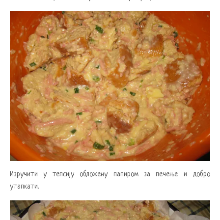
Изручити у тепсију обложену папиром за печење и добро
утапкати.