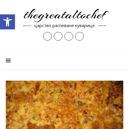
thegreataltochef
Open toolbar
царство распеване куварице