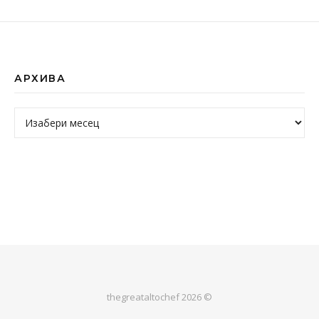
АРХИВА
Архива
thegreataltochef 2026 ©