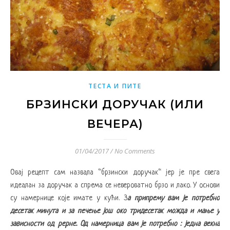
ТЕСТА И ПИТЕ
БРЗИНСКИ ДОРУЧАК (ИЛИ
ВЕЧЕРА)
01/04/2017
/
No Comments
Овај рецепт сам назвала “брзински доручак“ јер је пре свега
идеалан за доручак а спрема се невероватно брзо и лако. У основи
су намернице које имате у кући. З
а припрему вам је потребно
десетак минута и за печење још око тридесетак можда и мање у
зависности од рерне. Од намерница вам је потребно : једна векна