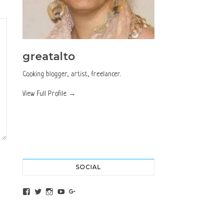
greatalto
Cooking blogger, artist, freelancer.
View Full Profile →
SOCIAL
View altochef’s profile on Facebook
View jovancica73’s profile on Twitter
View jovancica73’s profile on Instagram
View jovancica73’s profile on YouTube
View jovancica73’s profile on Google+