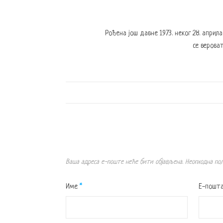
Рођена још давне 1973. неког 28. април
се вероват
Ваша адреса е-поште неће бити објављена.
Неопходна по
Име
*
Е-пошт