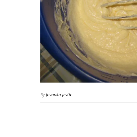
By
Jovanka Jevtic