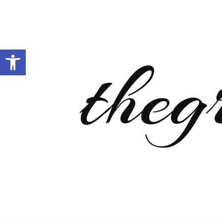
Open toolbar
theg