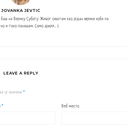
JOVANKA JEVTIC
а баш на Велику Суботу. Живот схватам као један велики хоби па
но и тако понашам. Само докле... :)
LEAVE A REPLY
ља су означена
*
а
*
Веб место