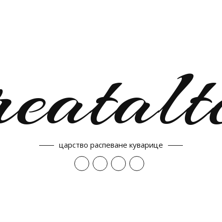
reatalt
царство распеване куварице