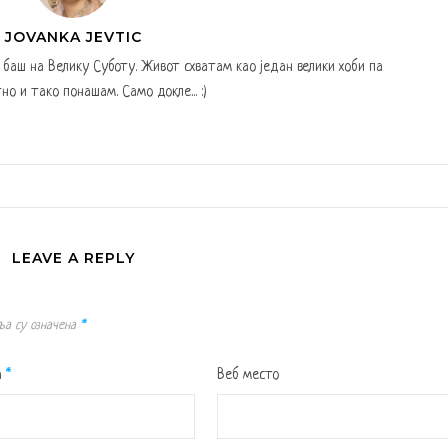
JOVANKA JEVTIC
а баш на Велику Суботу. Живот схватам као један велики хоби па
но и тако понашам. Само докле... :)
LEAVE A REPLY
ља су означена
*
а
*
Веб место