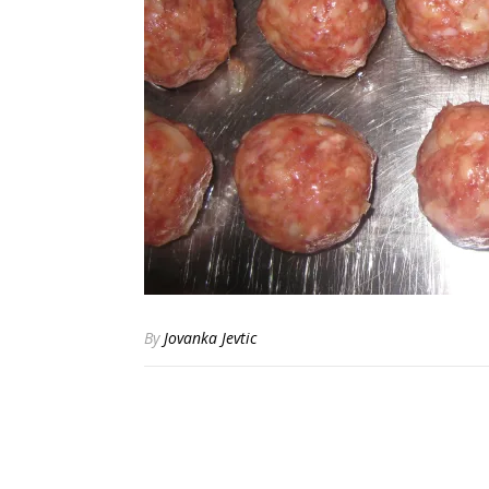
By
Jovanka Jevtic