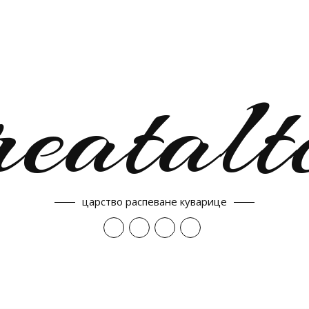
reatalt
царство распеване куварице