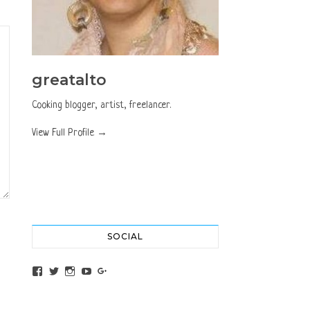
greatalto
Cooking blogger, artist, freelancer.
View Full Profile →
SOCIAL
View altochef’s profile on Facebook
View jovancica73’s profile on Twitter
View jovancica73’s profile on Instagram
View jovancica73’s profile on YouTube
View jovancica73’s profile on Google+