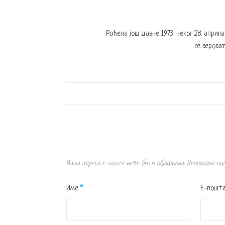
Рођена још давне 1973. неког 28. април
се вероват
Ваша адреса е-поште неће бити објављена.
Неопходна по
Име
*
Е-пошт