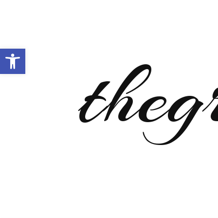
Open toolbar
theg