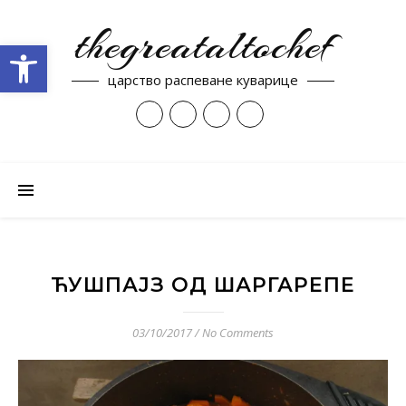
thegreataltochef
Open toolbar
царство распеване куварице
ЋУШПАЈЗ ОД ШАРГАРЕПЕ
03/10/2017
/
No Comments