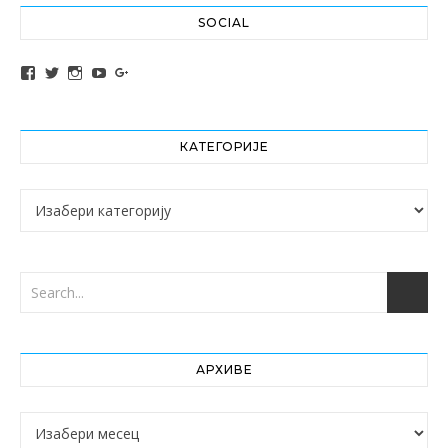
SOCIAL
View altochef’s profile on Facebook
View jovancica73’s profile on Twitter
View jovancica73’s profile on Instagram
View jovancica73’s profile on YouTube
View jovancica73’s profile on Google+
КАТЕГОРИЈЕ
Категорије
АРХИВЕ
Архиве