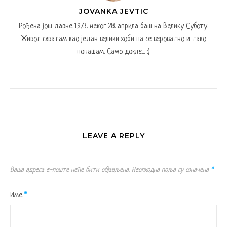
JOVANKA JEVTIC
Рођена још давне 1973. неког 28. априла баш на Велику Суботу.
Живот схватам као један велики хоби па се вероватно и тако
понашам. Само докле... :)
LEAVE A REPLY
Ваша адреса е-поште неће бити објављена.
Неопходна поља су означена
*
Име
*