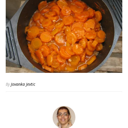
By
Jovanka Jevtic