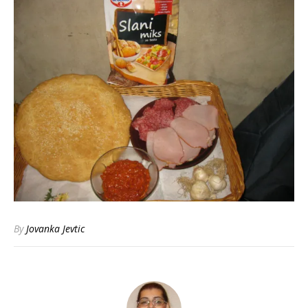
By
Jovanka Jevtic