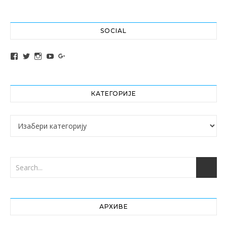
SOCIAL
View altochef’s profile on Facebook
View jovancica73’s profile on Twitter
View jovancica73’s profile on Instagram
View jovancica73’s profile on YouTube
View jovancica73’s profile on Google+
КАТЕГОРИЈЕ
Категорије
АРХИВЕ