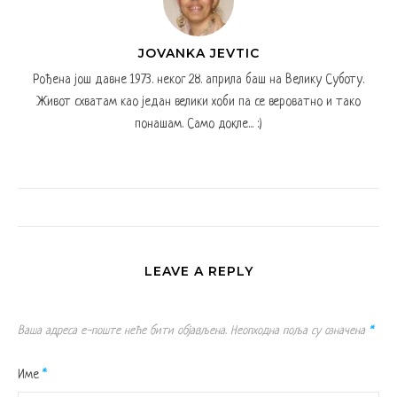
JOVANKA JEVTIC
Рођена још давне 1973. неког 28. априла баш на Велику Суботу.
Живот схватам као један велики хоби па се вероватно и тако
понашам. Само докле... :)
LEAVE A REPLY
Ваша адреса е-поште неће бити објављена.
Неопходна поља су означена
*
Име
*