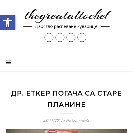
thegreataltochef
Open toolbar
царство распеване куварице
ДР. ЕТКЕР ПОГАЧА СА СТАРЕ
ПЛАНИНЕ
23/11/2017
/
No Comments