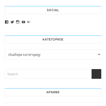
SOCIAL
View altochef’s profile on Facebook
View jovancica73’s profile on Twitter
View jovancica73’s profile on Instagram
View jovancica73’s profile on YouTube
View jovancica73’s profile on Google+
КАТЕГОРИЈЕ
Категорије
АРХИВЕ
Архиве