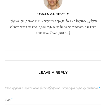
JOVANKA JEVTIC
Рођена још давне 1973. неког 28. априла баш на Велику Суботу.
Живот схватам као један велики хоби па се вероватно и тако
понашам. Само докле... :)
LEAVE A REPLY
Ваша адреса е-поште неће бити објављена.
Неопходна поља су означена
*
Име
*