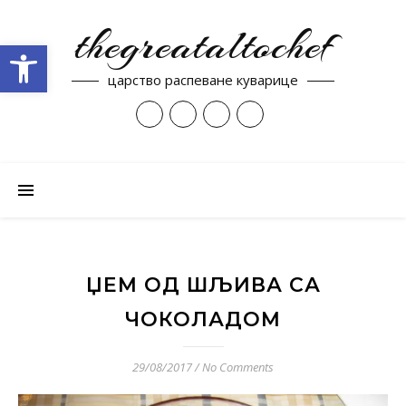
thegreataltochef
Open toolbar
царство распеване куварице
ЏЕМ ОД ШЉИВА СА
ЧОКОЛАДОМ
29/08/2017
/
No Comments