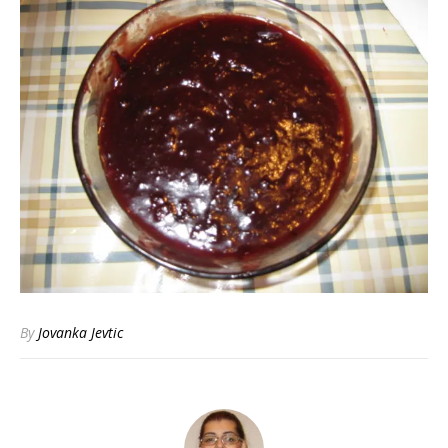
By
Jovanka Jevtic