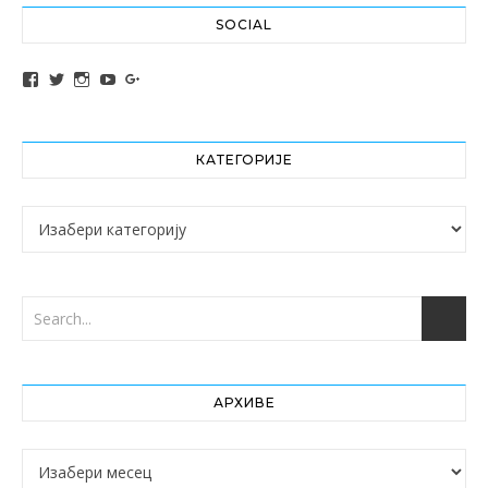
SOCIAL
View altochef’s profile on Facebook
View jovancica73’s profile on Twitter
View jovancica73’s profile on Instagram
View jovancica73’s profile on YouTube
View jovancica73’s profile on Google+
КАТЕГОРИЈЕ
Категорије
АРХИВЕ
Архиве