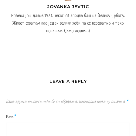
JOVANKA JEVTIC
Рођена још давне 1973. неког 28. априла баш на Велику Суботу.
Живот схватам као један велики хоби па се вероватно и тако
понашам. Само докле... :)
LEAVE A REPLY
Ваша адреса е-поште неће бити објављена.
Неопходна поља су означена
*
Име
*