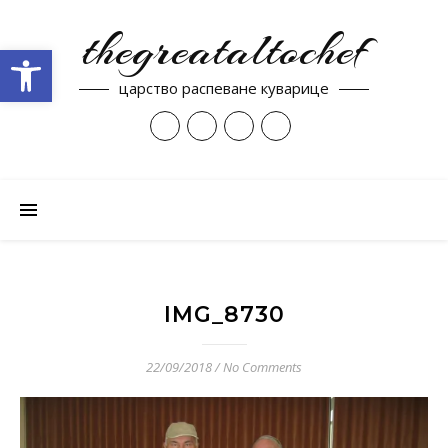
thegreataltochef
Open toolbar
царство распеване куварице
IMG_8730
22/09/2018
/
No Comments