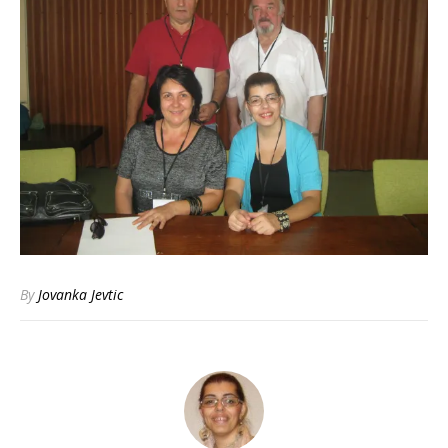
By
Jovanka Jevtic