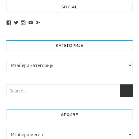
SOCIAL
View altochef’s profile on Facebook
View jovancica73’s profile on Twitter
View jovancica73’s profile on Instagram
View jovancica73’s profile on YouTube
View jovancica73’s profile on Google+
КАТЕГОРИЈЕ
Категорије
АРХИВЕ
Архиве