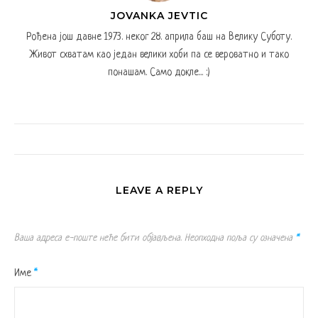
JOVANKA JEVTIC
Рођена још давне 1973. неког 28. априла баш на Велику Суботу.
Живот схватам као један велики хоби па се вероватно и тако
понашам. Само докле... :)
LEAVE A REPLY
Ваша адреса е-поште неће бити објављена.
Неопходна поља су означена
*
Име
*