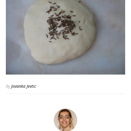
By
Jovanka Jevtic