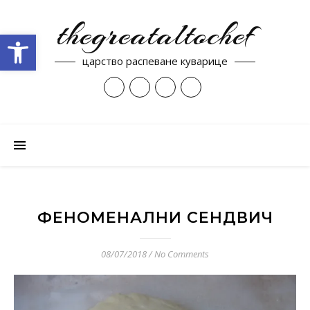
thegreataltochef
Open toolbar
царство распеване куварице
ФЕНОМЕНАЛНИ СЕНДВИЧ
08/07/2018
/
No Comments