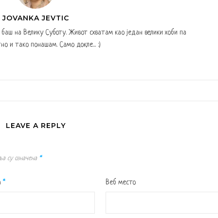
JOVANKA JEVTIC
а баш на Велику Суботу. Живот схватам као један велики хоби па
но и тако понашам. Само докле... :)
LEAVE A REPLY
ља су означена
*
а
*
Веб место