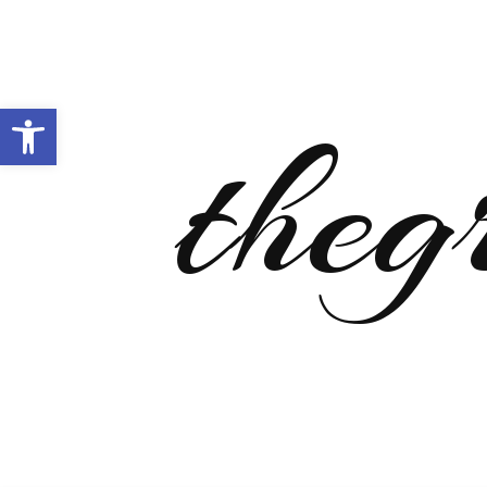
Open toolbar
theg