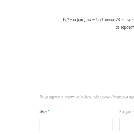
Рођена још давне 1973. неког 28. април
се вероват
Ваша адреса е-поште неће бити објављена.
Неопходна по
Име
*
Е-пошт