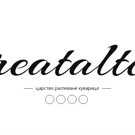
reatalt
царство распеване куварице