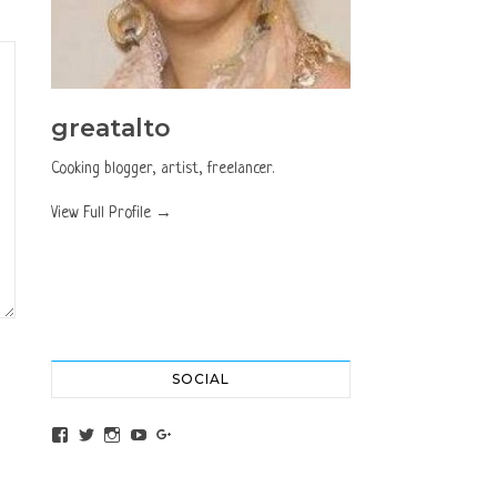
greatalto
Cooking blogger, artist, freelancer.
View Full Profile →
SOCIAL
View altochef’s profile on Facebook
View jovancica73’s profile on Twitter
View jovancica73’s profile on Instagram
View jovancica73’s profile on YouTube
View jovancica73’s profile on Google+