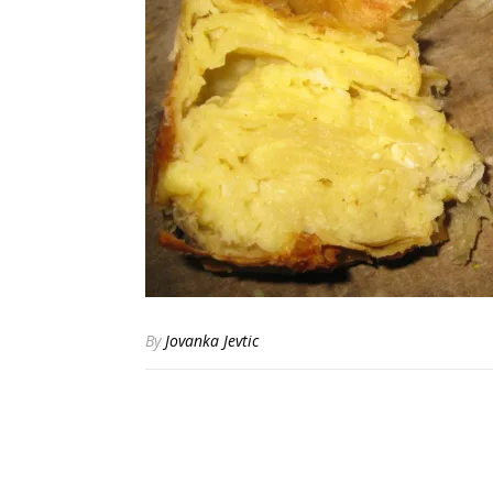
By
Jovanka Jevtic