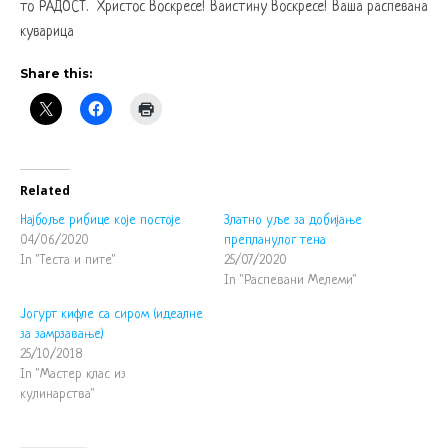
то РАДОСТ. Христос Воскресе! Ваистину Воскресе! Ваша распевана
куварица
Share this:
Related
Најбоље рибице које постоје
Златно уље за добијање
04/06/2020
препланулог тена
In "Теста и пите"
25/07/2020
In "Распевани Мелеми"
Јогурт кифле са сиром (идеалне
за замрзавање)
25/10/2018
In "Мастер клас из
кулинарства"