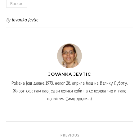
Васкрс
By
Jovanka Jevtic
JOVANKA JEVTIC
Рођена још давне 1973. неког 28. априла баш на Велику Суботу.
Живот схватам као један велики хоби па се вероватно и тако
понашам. Само докле... :)
PREVIOUS