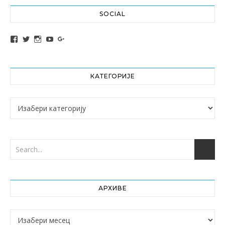
SOCIAL
View altochef’s profile on Facebook
View jovancica73’s profile on Twitter
View jovancica73’s profile on Instagram
View jovancica73’s profile on YouTube
View jovancica73’s profile on Google+
КАТЕГОРИЈЕ
Категорије
АРХИВЕ
Архиве