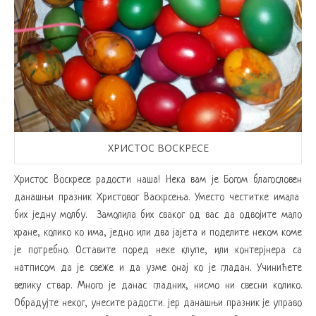
ХРИСТОС ВОСКРЕСЕ
Христос Воскресе радости наша! Нека вам је Богом благословен
данашњи празник Христовог Васкрсења. Уместо честитке имала
бих једну молбу. Замолила бих сваког од вас да одвојите мало
хране, колико ко има, једно или два јајета и поделите неком коме
је потребно. Оставите поред неке клупе, или контерјнера са
натписом да је свеже и да узме онај ко је гладан. Учинићете
велику ствар. Много је данас гладних, нисмо ни свесни колико.
Обрадујте неког, унесите радости. јер данашњи празник је управо