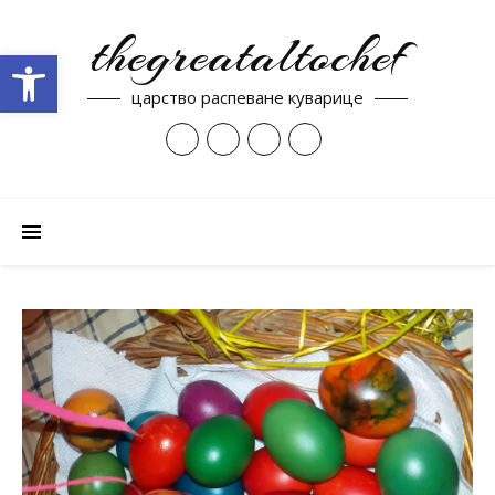
thegreataltochef
Open toolbar
царство распеване куварице