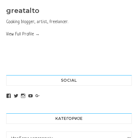
greatalto
Cooking blogger, artist, freelancer.
View Full Profile →
SOCIAL
View altochef’s profile on Facebook
View jovancica73’s profile on Twitter
View jovancica73’s profile on Instagram
View jovancica73’s profile on YouTube
View jovancica73’s profile on Google+
КАТЕГОРИЈЕ
Категорије