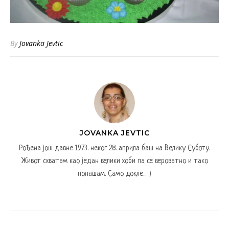
By
Jovanka Jevtic
JOVANKA JEVTIC
Рођена још давне 1973. неког 28. априла баш на Велику Суботу.
Живот схватам као један велики хоби па се вероватно и тако
понашам. Само докле... :)