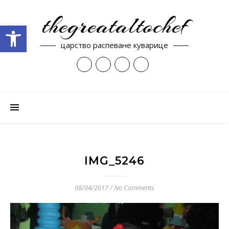
thegreataltochef
Open toolbar
царство распеване куварице
IMG_5246
08/04/2017
/
No Comments