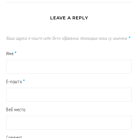
LEAVE A REPLY
Ваша адреса е-поште неће бити објављена.
Неопходна поља су означена
*
Име
*
Е-пошта
*
Веб место
Comment