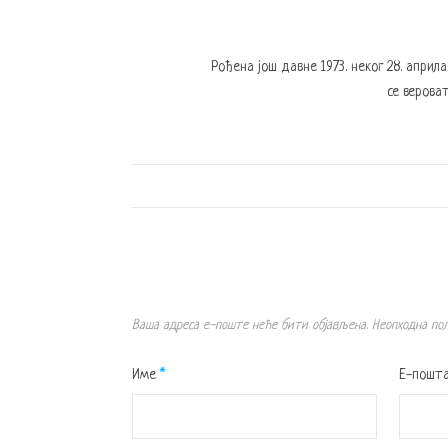
Рођена још давне 1973. неког 28. април
се вероват
Ваша адреса е-поште неће бити објављена.
Неопходна по
Име
*
Е-пошт