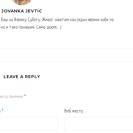
JOVANKA JEVTIC
а баш на Велику Суботу. Живот схватам као један велики хоби па
но и тако понашам. Само докле... :)
LEAVE A REPLY
ља су означена
*
а
*
Веб место