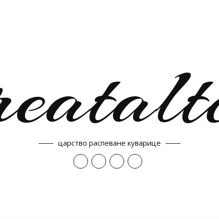
reatalt
царство распеване куварице