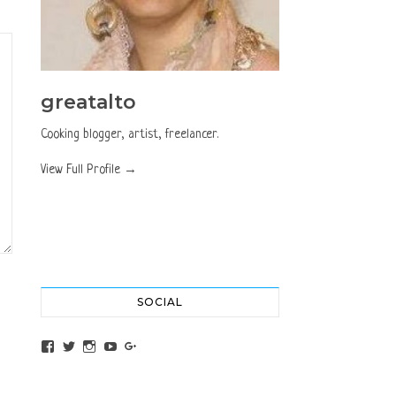
greatalto
Cooking blogger, artist, freelancer.
View Full Profile →
SOCIAL
View altochef’s profile on Facebook
View jovancica73’s profile on Twitter
View jovancica73’s profile on Instagram
View jovancica73’s profile on YouTube
View jovancica73’s profile on Google+