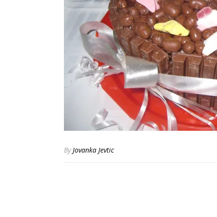
By
Jovanka Jevtic