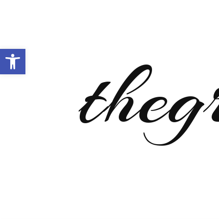
Open toolbar
theg