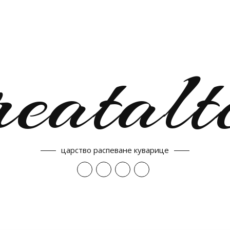
reatalt
царство распеване куварице