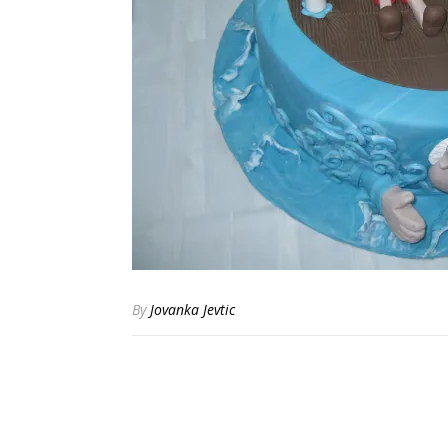
By
Jovanka Jevtic