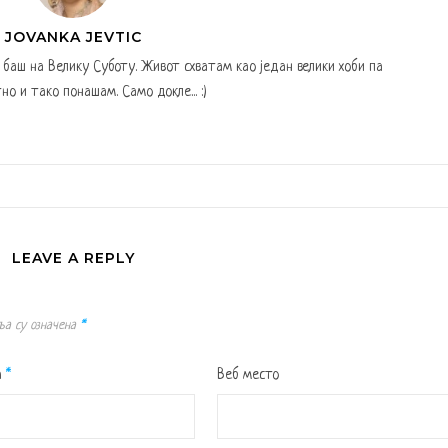
JOVANKA JEVTIC
а баш на Велику Суботу. Живот схватам као један велики хоби па
но и тако понашам. Само докле... :)
LEAVE A REPLY
ља су означена
*
а
*
Веб место