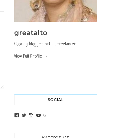
greatalto
Cooking blogger, artist, freelancer.
View Full Profile →
SOCIAL
View altochef’s profile on Facebook
View jovancica73’s profile on Twitter
View jovancica73’s profile on Instagram
View jovancica73’s profile on YouTube
View jovancica73’s profile on Google+
КАТЕГОРИЈЕ