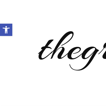
Open toolbar
theg