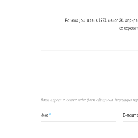
Рођена још давне 1973. неког 28. април
се вероват
Ваша адреса е-поште неће бити објављена.
Неопходна по
Име
*
Е-пошт